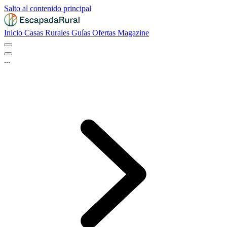
Salto al contenido principal
Inicio
Casas Rurales
Guías
Ofertas
Magazine
...