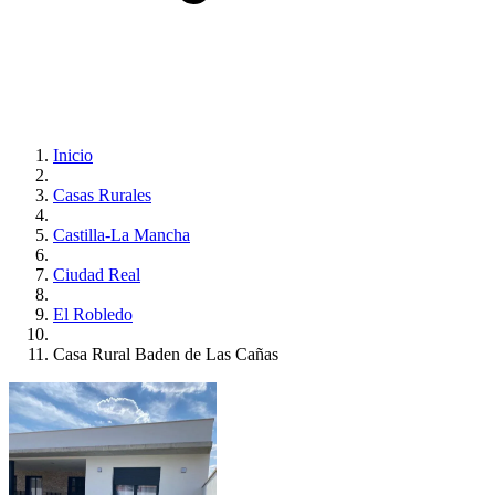
Inicio
Casas Rurales
Castilla-La Mancha
Ciudad Real
El Robledo
Casa Rural Baden de Las Cañas