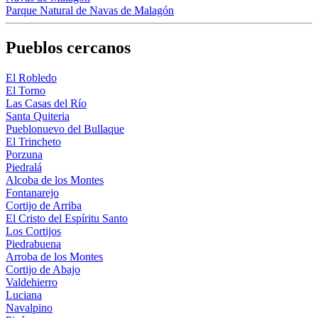
Parque Natural de Navas de Malagón
Pueblos cercanos
El Robledo
El Torno
Las Casas del Río
Santa Quiteria
Pueblonuevo del Bullaque
El Trincheto
Porzuna
Piedralá
Alcoba de los Montes
Fontanarejo
Cortijo de Arriba
El Cristo del Espíritu Santo
Los Cortijos
Piedrabuena
Arroba de los Montes
Cortijo de Abajo
Valdehierro
Luciana
Navalpino