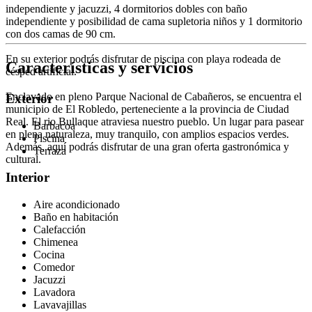
independiente y jacuzzi, 4 dormitorios dobles con baño
independiente y posibilidad de cama supletoria niños y 1 dormitorio
con dos camas de 90 cm.
En su exterior podrás disfrutar de piscina con playa rodeada de
Características y servicios
césped artificial.
Enclavado en pleno Parque Nacional de Cabañeros, se encuentra el
Exterior
municipio de El Robledo, perteneciente a la provincia de Ciudad
Real. El rio Bullaque atraviesa nuestro pueblo. Un lugar para pasear
Barbacoa
en plena naturaleza, muy tranquilo, con amplios espacios verdes.
Piscina
Además, aquí podrás disfrutar de una gran oferta gastronómica y
Terraza
cultural.
Interior
Aire acondicionado
Baño en habitación
Calefacción
Chimenea
Cocina
Comedor
Jacuzzi
Lavadora
Lavavajillas