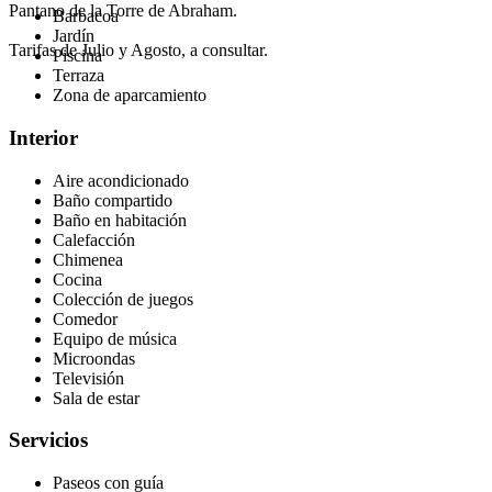
Pantano de la Torre de Abraham.
Barbacoa
Jardín
Tarifas de Julio y Agosto, a consultar.
Piscina
Terraza
Zona de aparcamiento
Interior
Aire acondicionado
Baño compartido
Baño en habitación
Calefacción
Chimenea
Cocina
Colección de juegos
Comedor
Equipo de música
Microondas
Televisión
Sala de estar
Servicios
Paseos con guía