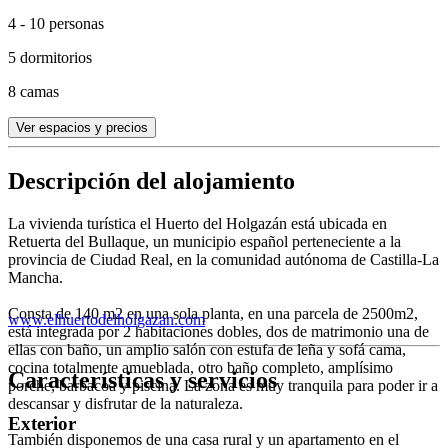
4 - 10 personas
5 dormitorios
8 camas
Ver espacios y precios
Descripción del alojamiento
La vivienda turística el Huerto del Holgazán está ubicada en
Retuerta del Bullaque, un municipio español perteneciente a la
provincia de Ciudad Real, en la comunidad autónoma de Castilla-La
Mancha.
Consta de 140 m2 en una sola planta, en una parcela de 2500m2,
www.elhuertodelholgazan.com
está integrada por 2 habitaciones dobles, dos de matrimonio una de
ellas con baño, un amplio salón con estufa de leña y sofá cama,
cocina totalmente amueblada, otro baño completo, amplísimo
Características y servicios
porche, barbacoa y piscina. La zona es muy tranquila para poder ir a
descansar y disfrutar de la naturaleza.
Exterior
También disponemos de una casa rural y un apartamento en el