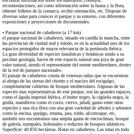
encontrar información sobre los itinerarios, consejos,
recomendaciones, así como información sobre la fauna y la flora,
obtener folletos de la comarca, recibir orientación, etc. Dispone de
diversas salas para conocer el parque y su entorno, con diferentes
exposiciones y proyecciones de documentales.
• Parque nacional de cabañeros (a 17 km)
el parque nacional de cabañeros, situado en castilla la mancha, entre
las provincias de ciudad real y toledo, es en la actualidad uno de los
espacios protegidos de mayor relevancia de la península ibérica.
La gran diversidad de especies faunísticas y botánicas unido a su
peculiar geología, hacen de este espacio natural una joya de gran
valor natural, siendo el representante del monte mediterráneo, dentro
de la red de parques nacionales.
El paisaje de cabañeros consta de extensas rañas que se encuentran
al abrigo de las sierras del chorito y el macizo del rocigalgo,
completamente cubiertas de bosque mediterráneo. Algunas de las
especies mas representativas de este parque, son las grandes rapaces,
como el águila imperial ibérica, el buitre negro, la cigüeña negra, la
grulla, mamíferos como el corzo, ciervo, jabalí, gamo entre otras
especies y una rica flora con una gran variedad de arboles y arbustos
como la encina, quejigo, retama, jara, roble, alcornoque, etc,
también nos encontramos una amplia gama de microclimas, bosque
de galería, trampales, bohonales o reductos de bosques atlánticos.
Superficie: 40.856 hectáreas. Rutas en cabañeros. Las rutas en todo