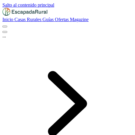
Salto al contenido principal
Inicio
Casas Rurales
Guías
Ofertas
Magazine
...