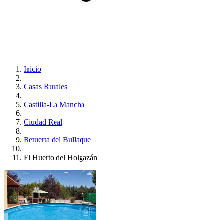
Inicio
Casas Rurales
Castilla-La Mancha
Ciudad Real
Retuerta del Bullaque
El Huerto del Holgazán