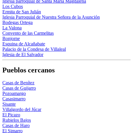
Iglesia parroquial de Santa María Magdalena
Los Cubos
Ermita de San Julián
Iglesia Parroquial de Nuestra Señora de la Asunción
Bodegas Ortega
La Valona
Convento de las Carmelitas
Bonjorne
Esquina de Alcañabate
Palacio de la Condesa de Villaleal
Iglesia de El Salvador
Pueblos cercanos
Casas de Benítez
Casas de Guijarro
Pozoamargo
Casasimarro
Sisante
Villalgordo del Júcar
El Picazo
Rubielos Bajos
Casas de Haro
El Simarro