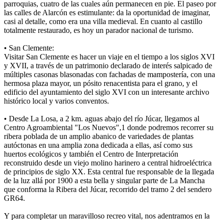
parroquias, cuatro de las cuales aún permanecen en pie. El paseo por
las calles de Alarcón es estimulante: da la oportunidad de imaginar,
casi al detalle, como era una villa medieval. En cuanto al castillo
totalmente restaurado, es hoy un parador nacional de turismo.
• San Clemente:
Visitar San Clemente es hacer un viaje en el tiempo a los siglos XVI
y XVII, a través de un patrimonio declarado de interés salpicado de
múltiples casonas blasonadas con fachadas de mampostería, con una
hermosa plaza mayor, un pósito renacentista para el grano, y el
edificio del ayuntamiento del siglo XVI con un interesante archivo
histórico local y varios conventos.
• Desde La Losa, a 2 km. aguas abajo del río Júcar, llegamos al
Centro Agroambiental "Los Nuevos",1​ donde podremos recorrer su
ribera poblada de un amplio abanico de variedades de plantas
autóctonas en una amplia zona dedicada a ellas, así como sus
huertos ecológicos y también el Centro de Interpretación
reconstruido desde un viejo molino harinero a central hidroeléctrica
de principios de siglo XX. Esta central fue responsable de la llegada
de la luz allá por 1900 a esta bella y singular parte de La Mancha
que conforma la Ribera del Júcar, recorrido del tramo 2 del sendero
GR64.
Y para completar un maravilloso recreo vital, nos adentramos en la