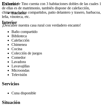
Exterior
El Corral de Tino cuenta con 3 habitaciones dobles de las cuales 1
de ellas es de matrimonio, también dispone de calefacción,
chimenea, baños compartidos, patio delantero y trasero, barbacoa,
Barbacoa
leña, vinoteca, etc.
Interior
¡Descubre nuestra casa rural con verdadero encanto!
Baño compartido
Biblioteca
Calefacción
Chimenea
Cocina
Colección de juegos
Comedor
Lavadora
Lavavajillas
Microondas
Televisión
Servicios
Cuna disponible
Situación