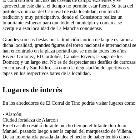
lo contrario son muchas las casetas de campo existentes y se
aprovechan este día si el tiempo no permite estar fuera. Se trata del
pistoletazo inicial del Carnaval de esta localidad, con mucha
tradición y muy participativo, donde el Consistorio realiza un
importante esfuerzo para que todo el municipio y comarca se
acerque a esta localidad de La Mancha conquense.
Grandes son sus fiestas por la tradición taurina de la que es famosa
dicha localidad, grandes figuras del toreo nacional e internacional se
han encontrado en la plaza portátil que se monta todos los años:
Rivera Ordoñez, El Cordobés, Canales Rivera, la saga de los
Domecq y un largo etc. No es de despreciar sus desfiles de carrozas
en carnaval y San Isidro, así como la degustación de aperitivos y
tapas en los respectivos bares de la localidad.
Lugares de interés
En los alrededores de El Corral de Tino podrás visitar lugares como:
• Alarcón:
Ciudad fortaleza de Alarcón
En el castillo residió durante mucho tiempo el Infante don Juan
Manuel, pasando luego a ser la capital del marquesado de Villena.
De su importancia pasada da idea el hecho de haber tenido cinco