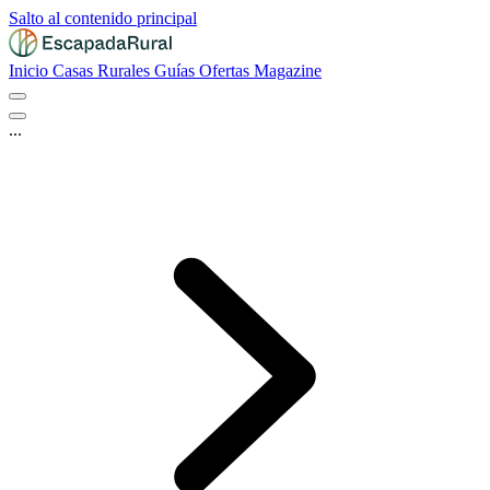
Salto al contenido principal
Inicio
Casas Rurales
Guías
Ofertas
Magazine
...