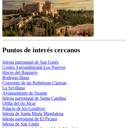
Puntos de interés cercanos
Iglesia parroquial de San Ginés
Centro Agroambiental Los Nuevos
Hoces del Batanejo
Bodegas Illana
Convento de las Religiosas Clarisas
La Sevillana
Ayuntamiento de Sisante
Iglesia parroquial de Santa Catalina
Orilla del río Júcar
Palacio de los Gosálvez
Iglesia de Santa María Magdalena
Iglesia parroquial de El Picazo
Iglesia de San Ginés