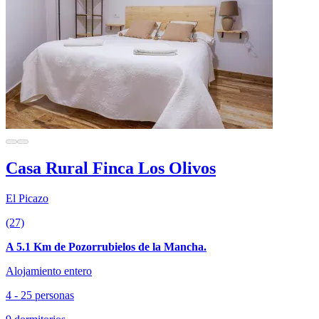
Casa Rural Finca Los Olivos
El Picazo
(27)
A 5.1 Km de Pozorrubielos de la Mancha.
Alojamiento entero
4 - 25 personas