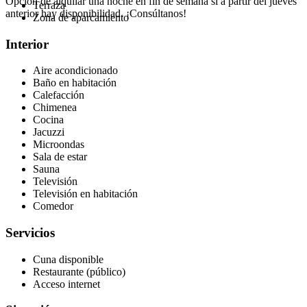
Opción de alquilar una noche en fin de semana si a partir del jueves
Terraza
anterior hay disponibilidad. ¡Consúltanos!
Zona de aparcamiento
Interior
Aire acondicionado
Baño en habitación
Calefacción
Chimenea
Cocina
Jacuzzi
Microondas
Sala de estar
Sauna
Televisión
Televisión en habitación
Comedor
Servicios
Cuna disponible
Restaurante (público)
Acceso internet