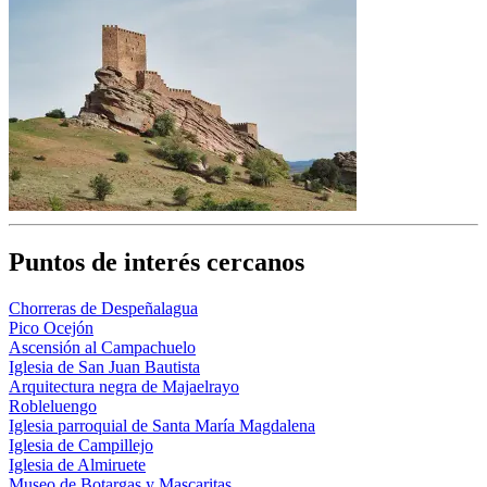
Puntos de interés cercanos
Chorreras de Despeñalagua
Pico Ocejón
Ascensión al Campachuelo
Iglesia de San Juan Bautista
Arquitectura negra de Majaelrayo
Robleluengo
Iglesia parroquial de Santa María Magdalena
Iglesia de Campillejo
Iglesia de Almiruete
Museo de Botargas y Mascaritas