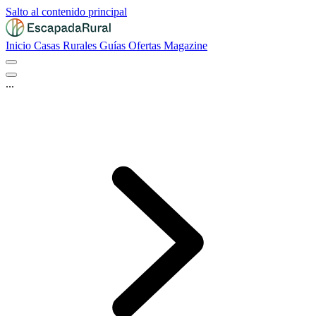
Salto al contenido principal
Inicio
Casas Rurales
Guías
Ofertas
Magazine
...