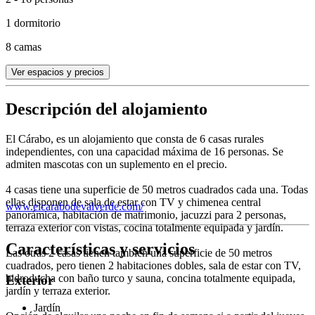
1 dormitorio
8 camas
Ver espacios y precios
Descripción del alojamiento
El Cárabo, es un alojamiento que consta de 6 casas rurales
independientes, con una capacidad máxima de 16 personas. Se
admiten mascotas con un suplemento en el precio.
4 casas tiene una superficie de 50 metros cuadrados cada una. Todas
ellas disponen de sala de estar con TV y chimenea central
www.elcarabodevalverde.com/
panorámica, habitación de matrimonio, jacuzzi para 2 personas,
terraza exterior con vistas, cocina totalmente equipada y jardín.
Características y servicios
Las otras 2 casas tienen también una superficie de 50 metros
cuadrados, pero tienen 2 habitaciones dobles, sala de estar con TV,
hidroducha con baño turco y sauna, concina totalmente equipada,
Exterior
jardín y terraza exterior.
Jardín