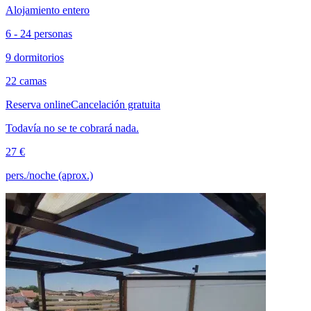
Alojamiento entero
6 - 24 personas
9 dormitorios
22 camas
Reserva online
Cancelación gratuita
Todavía no se te cobrará nada.
27 €
pers./noche (aprox.)