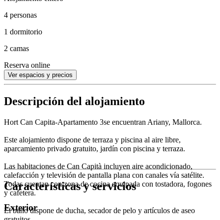
4 personas
1 dormitorio
2 camas
Reserva online
Ver espacios y precios
Descripción del alojamiento
Hort Can Capita-Apartamento 3se encuentran Ariany, Mallorca.
Este alojamiento dispone de terraza y piscina al aire libre,
aparcamiento privado gratuito, jardín con piscina y terraza.
Las habitaciones de Can Capità incluyen aire acondicionado,
calefacción y televisión de pantalla plana con canales vía satélite.
Características y servicios
Todas cuentan con zona de cocina equipada con tostadora, fogones
y cafetera.
Exterior
El baño dispone de ducha, secador de pelo y artículos de aseo
gratuitos.