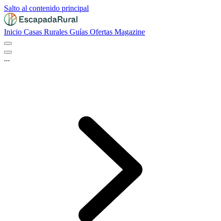
Salto al contenido principal
Inicio
Casas Rurales
Guías
Ofertas
Magazine
...