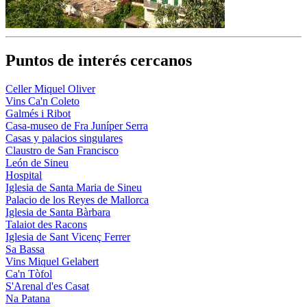
Puntos de interés cercanos
Celler Miquel Oliver
Vins Ca'n Coleto
Galmés i Ribot
Casa-museo de Fra Juníper Serra
Casas y palacios singulares
Claustro de San Francisco
León de Sineu
Hospital
Iglesia de Santa Maria de Sineu
Palacio de los Reyes de Mallorca
Iglesia de Santa Bàrbara
Talaiot des Racons
Iglesia de Sant Vicenç Ferrer
Sa Bassa
Vins Miquel Gelabert
Ca'n Tòfol
S'Arenal d'es Casat
Na Patana