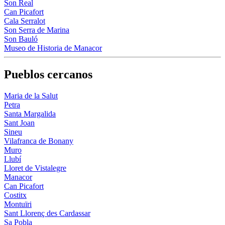
Son Real
Can Picafort
Cala Serralot
Son Serra de Marina
Son Bauló
Museo de Historia de Manacor
Pueblos cercanos
Maria de la Salut
Petra
Santa Margalida
Sant Joan
Sineu
Vilafranca de Bonany
Muro
Llubí
Lloret de Vistalegre
Manacor
Can Picafort
Costitx
Montuïri
Sant Llorenç des Cardassar
Sa Pobla