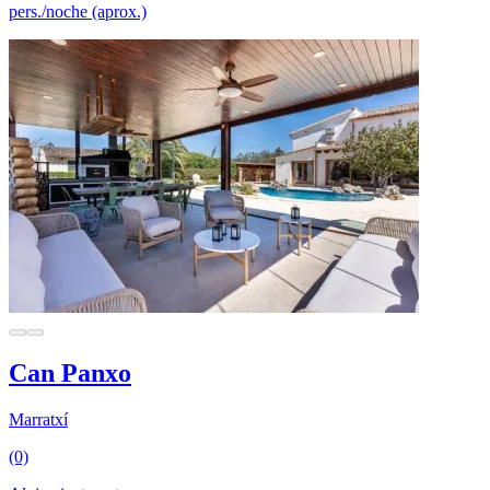
pers./noche (aprox.)
Can Panxo
Marratxí
(0)