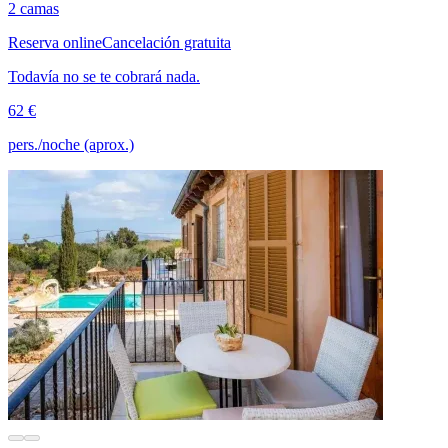
2 camas
Reserva online
Cancelación gratuita
Todavía no se te cobrará nada.
62 €
pers./noche (aprox.)