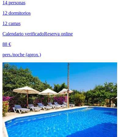
14 personas
12 dormitorios
12 camas
Calendario verificado
Reserva online
88 €
pers./noche (aprox.)