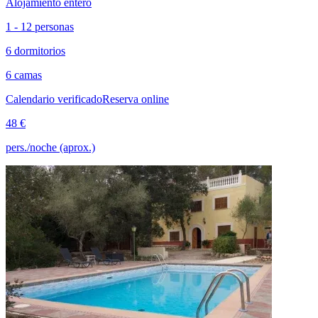
Alojamiento entero
1 - 12 personas
6 dormitorios
6 camas
Calendario verificado
Reserva online
48 €
pers./noche (aprox.)