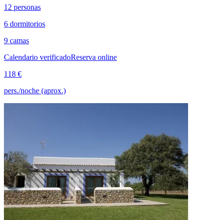
12 personas
6 dormitorios
9 camas
Calendario verificado
Reserva online
118 €
pers./noche (aprox.)