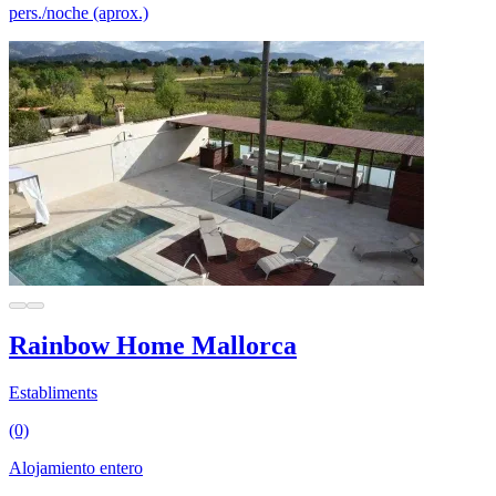
pers./noche (aprox.)
Rainbow Home Mallorca
Establiments
(0)
Alojamiento entero