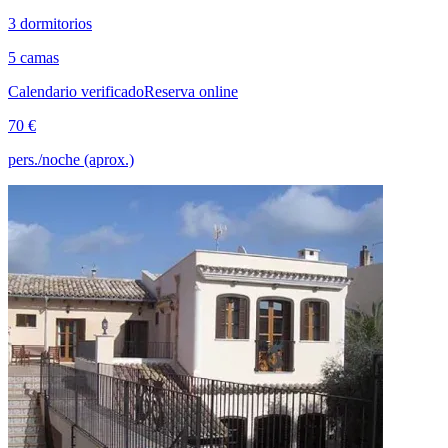
3 dormitorios
5 camas
Calendario verificado
Reserva online
70 €
pers./noche (aprox.)