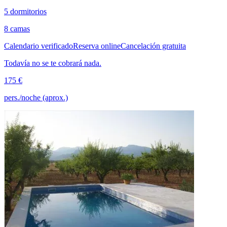
5 dormitorios
8 camas
Calendario verificado
Reserva online
Cancelación gratuita
Todavía no se te cobrará nada.
175 €
pers./noche (aprox.)