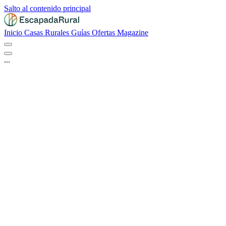
Salto al contenido principal
Inicio
Casas Rurales
Guías
Ofertas
Magazine
...