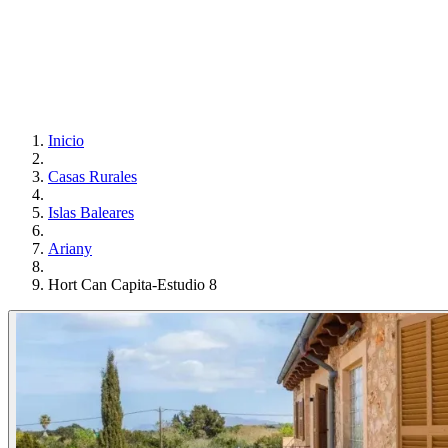
Inicio
Casas Rurales
Islas Baleares
Ariany
Hort Can Capita-Estudio 8