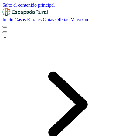
Salto al contenido principal
Inicio
Casas Rurales
Guías
Ofertas
Magazine
...