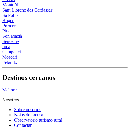
Montuïri
Sant Llorenç des Cardassar
Sa Pobla
Búger
Porreres
Pina
Son Macià
Sencelles
Inca
Campanet
Moscari
Felanitx
Destinos cercanos
Mallorca
Nosotros
Sobre nosotros
Notas de prensa
Observatorio turismo rural
Contactar