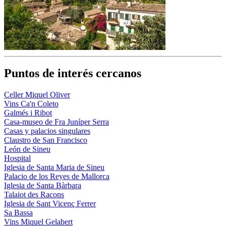
Puntos de interés cercanos
Celler Miquel Oliver
Vins Ca'n Coleto
Galmés i Ribot
Casa-museo de Fra Juníper Serra
Casas y palacios singulares
Claustro de San Francisco
León de Sineu
Hospital
Iglesia de Santa Maria de Sineu
Palacio de los Reyes de Mallorca
Iglesia de Santa Bàrbara
Talaiot des Racons
Iglesia de Sant Vicenç Ferrer
Sa Bassa
Vins Miquel Gelabert