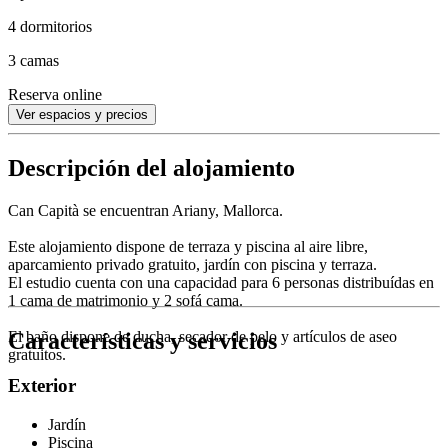
4 dormitorios
3 camas
Reserva online
Ver espacios y precios
Descripción del alojamiento
Can Capità se encuentran Ariany, Mallorca.
Este alojamiento dispone de terraza y piscina al aire libre,
aparcamiento privado gratuito, jardín con piscina y terraza.
El estudio cuenta con una capacidad para 6 personas distribuídas en
1 cama de matrimonio y 2 sofá cama.
Características y servicios
El baño dispone de ducha, secador de pelo y artículos de aseo
gratuitos.
Exterior
Jardín
Piscina