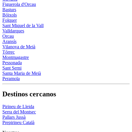
Figuerola d'Orcau
Basturs
Bóixols
Folquer
Sant Miquel de la Vall
Valldarques
Orcau
Aransís
Vilanova de Meià
Tórrec
Montmagastre
Pessonada
Sant Serni
Santa Maria de Meià
Peramola
Destinos cercanos
Pirineu de Lleida
Serra del Montsec
Pallars Jussà
Prepirineu Català