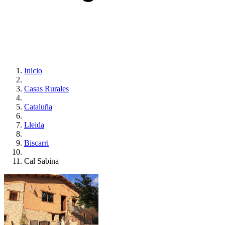
Inicio
Casas Rurales
Cataluña
Lleida
Biscarri
Cal Sabina