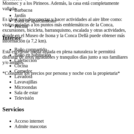
Montsec y a los Pirineos. Además, la casa está completamente
vallada.
Barbacoa
Jardín
Es ideal para desconectar y hacer actividades al aire libre como:
Zona de aparcamiento
visitas guiadas a los puntos más emblemáticos de la Conca,
Piscina
excursiones, bicicleta, barranquismo, escalada y otras actividades,
donde en el Museo de Isona y la Conca Dellà puede obtener más
Interior
información (a 7,2 km).
Baño compartido
Esta excelente masía aislada en plena naturaleza le permitirá
Baño en habitación
disfrutar de unos agradables y tranquilos días junto a sus familiares
Calefacción
y/o amigos.
Cocina
Comedor
*Consultar los precios por persona y noche con la propietaria*
Lavadora
Lavavajillas
Microondas
Sala de estar
Televisión
Servicios
Acceso internet
Admite mascotas