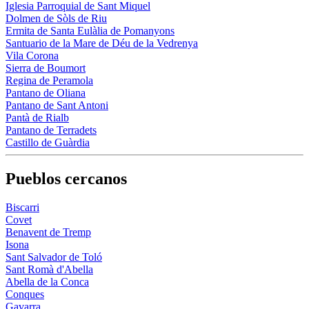
Iglesia Parroquial de Sant Miquel
Dolmen de Sòls de Riu
Ermita de Santa Eulàlia de Pomanyons
Santuario de la Mare de Déu de la Vedrenya
Vila Corona
Sierra de Boumort
Regina de Peramola
Pantano de Oliana
Pantano de Sant Antoni
Pantà de Rialb
Pantano de Terradets
Castillo de Guàrdia
Pueblos cercanos
Biscarri
Covet
Benavent de Tremp
Isona
Sant Salvador de Toló
Sant Romà d'Abella
Abella de la Conca
Conques
Gavarra