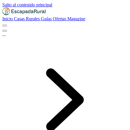
Salto al contenido principal
Inicio
Casas Rurales
Guías
Ofertas
Magazine
...