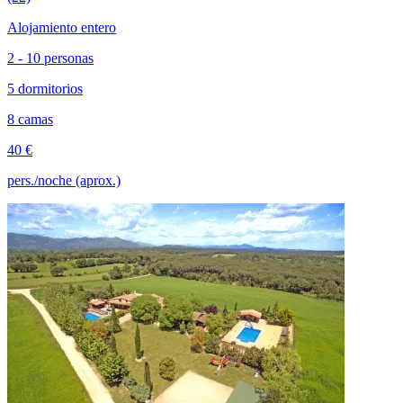
Alojamiento entero
2 - 10 personas
5 dormitorios
8 camas
40 €
pers./noche (aprox.)