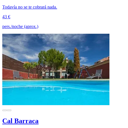
Todavía no se te cobrará nada.
43 €
pers./noche (aprox.)
Cal Barraca