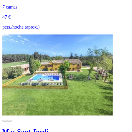
7 camas
47 €
pers./noche (aprox.)
Mas Sant Jordi