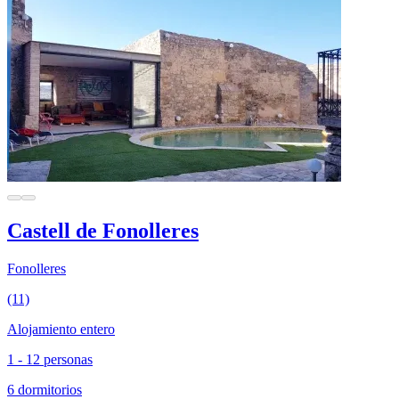
Castell de Fonolleres
Fonolleres
(11)
Alojamiento entero
1 - 12 personas
6 dormitorios