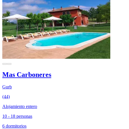
Mas Carboneres
Gurb
(44)
Alojamiento entero
10 - 18 personas
6 dormitorios