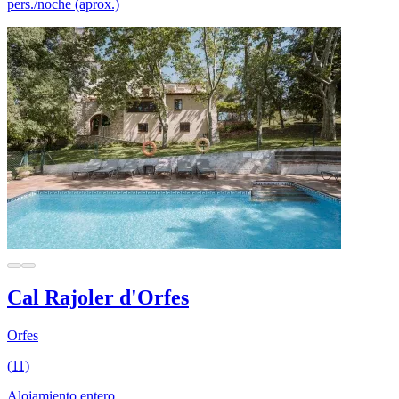
pers./noche (aprox.)
Cal Rajoler d'Orfes
Orfes
(11)
Alojamiento entero