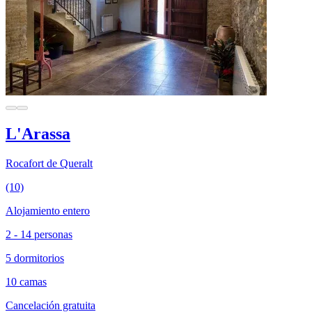
L'Arassa
Rocafort de Queralt
(10)
Alojamiento entero
2 - 14 personas
5 dormitorios
10 camas
Cancelación gratuita