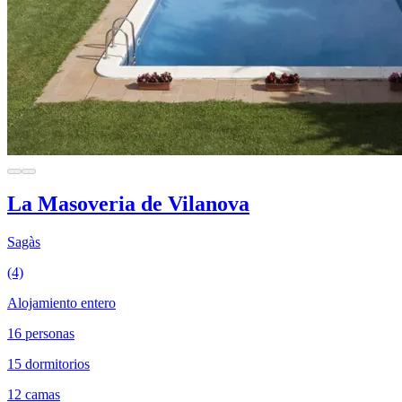
La Masoveria de Vilanova
Sagàs
(4)
Alojamiento entero
16 personas
15 dormitorios
12 camas