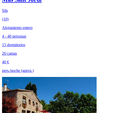
Sils
(10)
Alojamiento entero
4 - 40 personas
15 dormitorios
26 camas
40 €
pers./noche (aprox.)