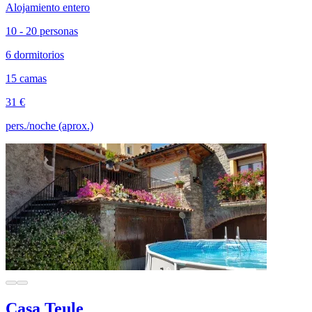
Alojamiento entero
10 - 20 personas
6 dormitorios
15 camas
31 €
pers./noche (aprox.)
Casa Teule