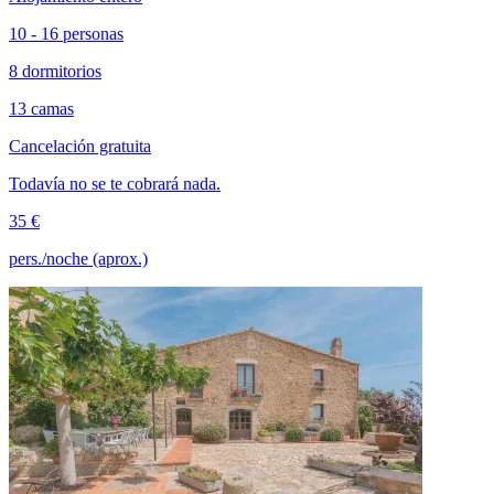
10 - 16 personas
8 dormitorios
13 camas
Cancelación gratuita
Todavía no se te cobrará nada.
35 €
pers./noche (aprox.)