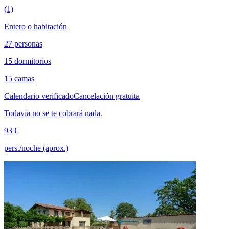
(1)
Entero o habitación
27 personas
15 dormitorios
15 camas
Calendario verificado
Cancelación gratuita
Todavía no se te cobrará nada.
93 €
pers./noche (aprox.)