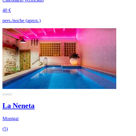
40 €
pers./noche (aprox.)
La Neneta
Montgai
(5)