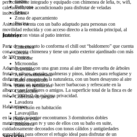
Jardín
perfectamente integrado y equipado con chimenea de leña, tv, wifi,
Barbacoa
calefacción, aire acondicionado para disfrutar de veladas
Terraza
inolvidables.
Zona de aparcamiento
Piscina
Asimismo cuenta con un baño adaptado para personas con
movilidad reducida y con acceso directo a la entrada principal, al
Interior
porche y con vistas al patio interior.
Parte de su encanto lo conforma el chill out “baldomero” que cuenta
Chimenea
con su propia chimenea y tiene un patio exterior ajardinado con más
Cocina
de 300 metros.
Comedor
Microondas
Además cuenta con una gran zona al aire libre envuelta de árboles
Televisión
frutales, olivos, nogales, palmeras y pinos, ideales para refugiarse y
Aire acondicionado
disfrutar del encanto de la naturaleza, con un buen desayuno al aire
Baño compartido
libre, tomar un aperitivo, o hacer barbacoas y refrescarte en la
Baño en habitación
alberca con familiares o amigos. La superficie total de la finca es de
Calefacción
más de 3000m2 de máxima privacidad.
Colección de juegos
Lavadora
Habitaciones
Televisión en habitación
Lavavajillas
en la planta superior encontramos 3 dormitorios dobles
Sala de estar
matrimoniales con tv y uno de ellos con su baño en suite,
Biblioteca
cuidadosamente decorados con tonos cálidos y antigüedades
concebidas para ofrecer el refugio ideal para disfrutar de un
Servicios