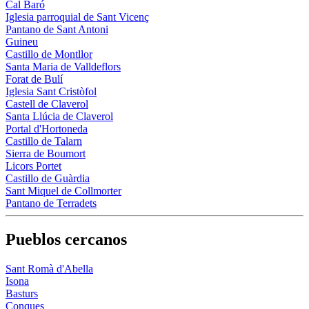
Cal Baró
Iglesia parroquial de Sant Vicenç
Pantano de Sant Antoni
Guineu
Castillo de Montllor
Santa Maria de Valldeflors
Forat de Bulí
Iglesia Sant Cristòfol
Castell de Claverol
Santa Llúcia de Claverol
Portal d'Hortoneda
Castillo de Talarn
Sierra de Boumort
Licors Portet
Castillo de Guàrdia
Sant Miquel de Collmorter
Pantano de Terradets
Pueblos cercanos
Sant Romà d'Abella
Isona
Basturs
Conques