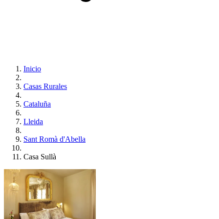
Inicio
Casas Rurales
Cataluña
Lleida
Sant Romà d'Abella
Casa Sullà