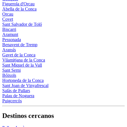
Figuerola d'Orcau
Abella de la Conca
Orcau
Covet
Sant Salvador de Toló
Biscarri
Aramunt
Pessonada
Benavent de Tremp
Aransís
Gavet de la Conca
Vilamitjana de la Conca
Sant Miquel de la Vall
Sant Serni
Bóixols
Hortoneda de la Conca
Sant Joan de Vinyafrescal
Salàs de Pallars
Palau de Noguera
Puigcercós
Destinos cercanos