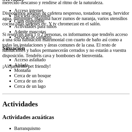
merecido descanso y rendirse al ritmo de la naturaleza.
Acceso internet
Disponemos además de cafetera nespresso, tostadora smeg, hervidor
Bicicleta disponible
agua, minipimer, maquina hacer zumos de naranja, varios utensilios
Cuna disponible
cocina ollas sartenes etc. Y tv chromecast en el salón.
Actividades para niños
Admite mascotas
Si reserváis para 1 o 2 personas, os informamos que tendréis acceso
Servicio de canguro
a una sola habitación matrimonial con cuarto de baño así como a
todas las instalaciones y áreas comunes de la casa. El resto de
Situación
habitaciones y baños permanecerán cerrados y no estarán a vuestra
disposición. Tendréis cava y bombones de bienvenida.
Acceso asfaltado
Aislada
¡Alojamiento pet friendly!
Montaña
Cerca de un bosque
Cerca de un río
Cerca de un lago
Actividades
Actividades acuáticas
Barranquismo