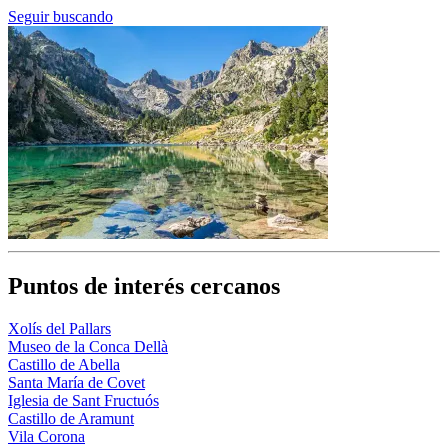
Seguir buscando
Puntos de interés cercanos
Xolís del Pallars
Museo de la Conca Dellà
Castillo de Abella
Santa María de Covet
Iglesia de Sant Fructuós
Castillo de Aramunt
Vila Corona