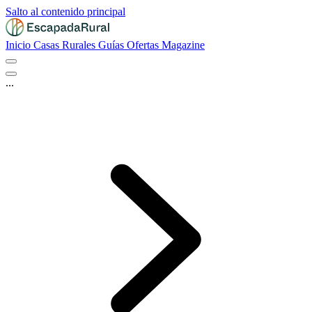
Salto al contenido principal
Inicio
Casas Rurales
Guías
Ofertas
Magazine
...