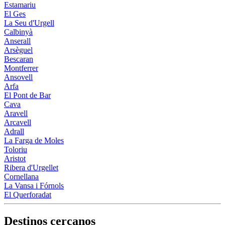
Estamariu
El Ges
La Seu d'Urgell
Calbinyà
Anserall
Arsèguel
Bescaran
Montferrer
Ansovell
Arfa
El Pont de Bar
Cava
Aravell
Arcavell
Adrall
La Farga de Moles
Toloriu
Aristot
Ribera d'Urgellet
Cornellana
La Vansa i Fórnols
El Querforadat
Destinos cercanos