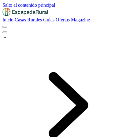
Salto al contenido principal
Inicio
Casas Rurales
Guías
Ofertas
Magazine
...