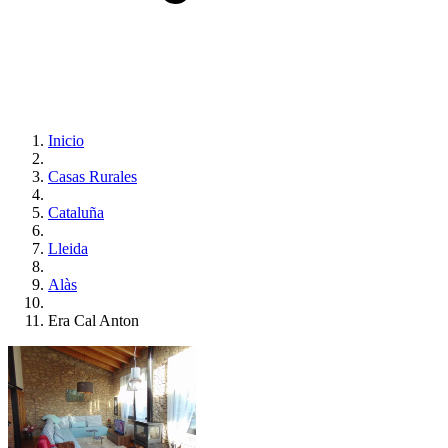
Inicio
Casas Rurales
Cataluña
Lleida
Alàs
Era Cal Anton