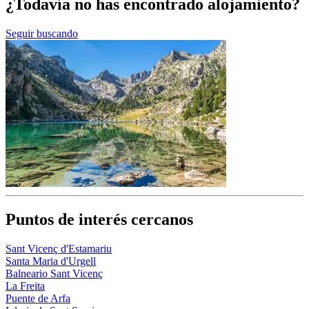
¿Todavía no has encontrado alojamiento?
Seguir buscando
Puntos de interés cercanos
Sant Vicenç d'Estamariu
Santa Maria d'Urgell
Balneario Sant Vicenç
La Freita
Puente de Arfa