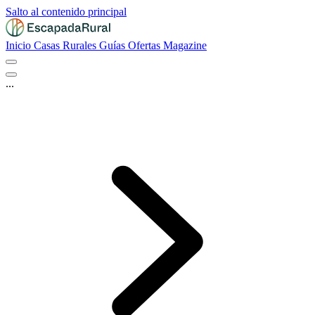
Salto al contenido principal
Inicio
Casas Rurales
Guías
Ofertas
Magazine
...