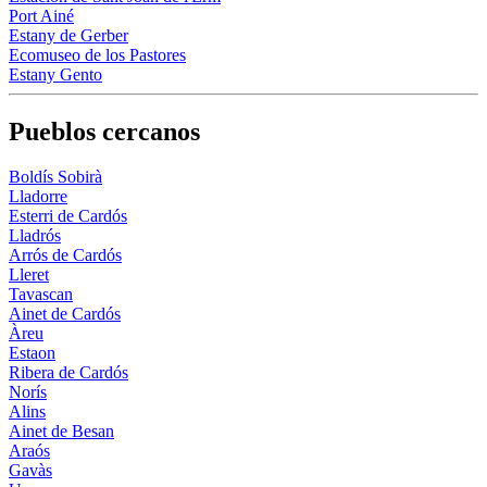
Port Ainé
Estany de Gerber
Ecomuseo de los Pastores
Estany Gento
Pueblos cercanos
Boldís Sobirà
Lladorre
Esterri de Cardós
Lladrós
Arrós de Cardós
Lleret
Tavascan
Ainet de Cardós
Àreu
Estaon
Ribera de Cardós
Norís
Alins
Ainet de Besan
Araós
Gavàs