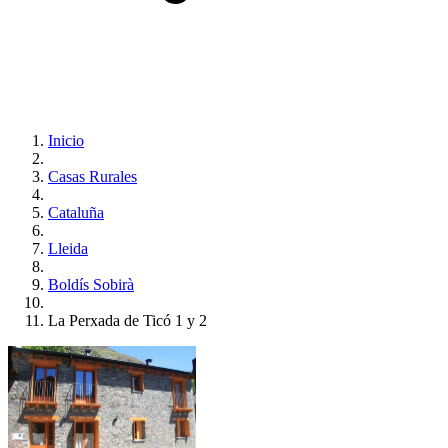
Inicio
Casas Rurales
Cataluña
Lleida
Boldís Sobirà
La Perxada de Ticó 1 y 2