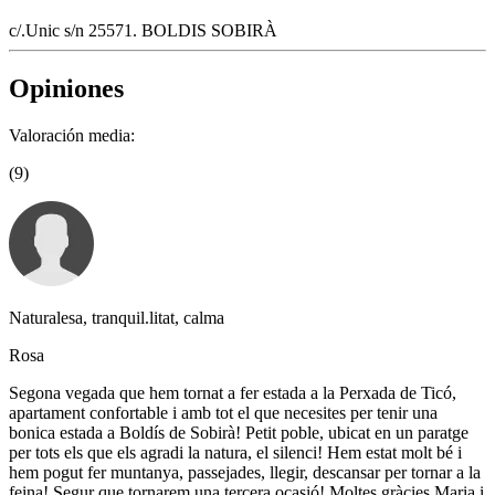
c/.Unic s/n 25571. BOLDIS SOBIRÀ
Opiniones
Valoración media:
(9)
Naturalesa, tranquil.litat, calma
Rosa
Segona vegada que hem tornat a fer estada a la Perxada de Ticó,
apartament confortable i amb tot el que necesites per tenir una
bonica estada a Boldís de Sobirà! Petit poble, ubicat en un paratge
per tots els que els agradi la natura, el silenci! Hem estat molt bé i
hem pogut fer muntanya, passejades, llegir, descansar per tornar a la
feina! Segur que tornarem una tercera ocasió! Moltes gràcies Maria i