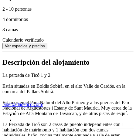
2 - 10 personas
4 dormitorios
8 camas
Calendario verificado
Ver espacios y precios
Descripción del alojamiento
La perxada de Ticó 1 y 2
Están situadas en Boldís Sobirà, en el alto Valle de Cardós, en la
comarca del Pallars Sobirà.
Estamos en el Parc Natural del Alto Pirineo y a las puertas del Parc
laperxadadetico.com/
Nacional de Aigüestortes i Estany de Sant Maurici. Muy cerca de la
Estación de Alta Montaña de Tavascan, y de otras pistas de esquí.
La Perxada de Ticó son 2 casas de pueblo independientes con 1
habitación de matrimonio y 1 habitación con dos camas
individuales, baño, cocina totalmente equipada y sala de estar-