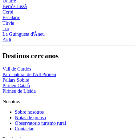
Unarre
Berrós Jussà
Cerbi
Escalarre
Tírvia
Tor
La Guingueta d'Àneu
Aidí
Destinos cercanos
Vall de Cardós
Parc natural de l'Alt Pirineu
Pallars Sobirà
Pirineu Català
Pirineu de Lleida
Nosotros
Sobre nosotros
Notas de prensa
Observatorio turismo rural
Contactar