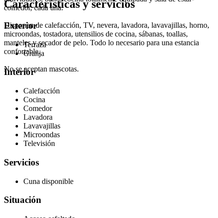
Características y servicios
comedor, cada una.
Exterior
Disponen de calefacción, TV, nevera, lavadora, lavavajillas, horno,
microondas, tostadora, utensilios de cocina, sábanas, toallas,
manteles y secador de pelo. Todo lo necesario para una estancia
Terraza
confortable.
Granja
No se aceptan mascotas.
Interior
Calefacción
Cocina
Comedor
Lavadora
Lavavajillas
Microondas
Televisión
Servicios
Cuna disponible
Situación