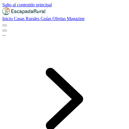
Salto al contenido principal
Inicio
Casas Rurales
Guías
Ofertas
Magazine
...