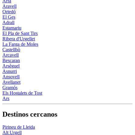
Arfa
Aravell
Ortedó
El Ges
Adrall
Estamariu
El Pla de Sant Tirs
Ribera d'Urgellet
La Farga de Moles
Castellbò
Arcavell
Bescaran
Arsèguel
Asnurri
Ansovell
Avellanet
Gramós
Els Hostalets de Tost
Ars
Destinos cercanos
Pirineu de Lleida
Alt Urgell