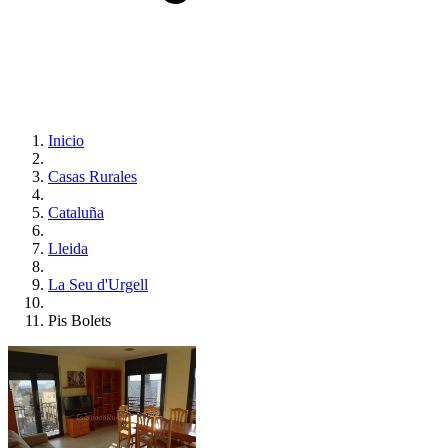
Inicio
Casas Rurales
Cataluña
Lleida
La Seu d'Urgell
Pis Bolets