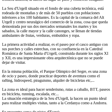
La Seu d'Urgell situado en el fondo de una cubeta tectónica, está
rodeada de montañas y de más de 50 pueblos con poblaciones
inferiores a los 100 habitantes. Es la capital de la comarca del Alt
Urgell y centro neuralgico del comercio de la zona, cosa que queda
demostrada por sus dos mercados semanales los martes y los
sabados, la calle mayor y la calle canonges, se llenan de tiendas
ambulantes de frutas, verduras, embutidos y ropa.
La primera actividad a realizar, es el paseo por el casco antiguo con
sus porches y calles estrechas, con su confluencia en la Catedral
Románica de Santa Maria d'Urgell, construida durante los siglos XI
y XII, es una impresionante obra arquitectónica que no se puede
dejar de visitar.
En la misma población, el Parque Olimpico del Segre, es una zona
de ocio y paseo, donde practicar deportes de aventura como el
rafting, hidrospeed, piraguismo, alquiler de bicicletas etc,...
La zona es ideal para hacer senderismo, rutas a caballo, BTT, paseos
en bicicleta, running, escalada, etc...
La situación estrategica de la Seu d'Urgell, la hacen un punto ideal
para realizar multiples visitas, tanto a la Cerdanya como a Andorra.
Se encuentra cerca de pistas d'Esqui: