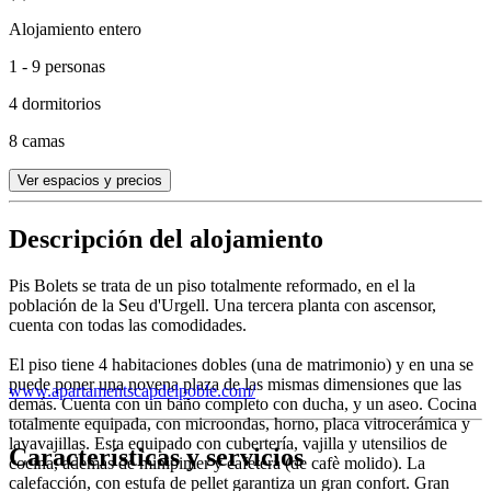
Alojamiento entero
1 - 9 personas
4 dormitorios
8 camas
Ver espacios y precios
Descripción del alojamiento
Pis Bolets se trata de un piso totalmente reformado, en el la
población de la Seu d'Urgell. Una tercera planta con ascensor,
cuenta con todas las comodidades.
El piso tiene 4 habitaciones dobles (una de matrimonio) y en una se
puede poner una novena plaza de las mismas dimensiones que las
www.apartamentscapdelpoble.com/
demás. Cuenta con un baño completo con ducha, y un aseo. Cocina
totalmente equipada, con microondas, horno, placa vitrocerámica y
lavavajillas. Esta equipado con cubertería, vajilla y utensilios de
Características y servicios
cocina, ademas de minipimer y cafetera (de cafè molido). La
calefacción, con estufa de pellet garantiza un gran confort. Gran