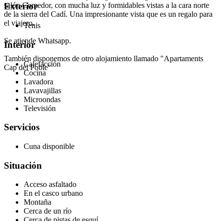
salón Comedor, con mucha luz y formidables vistas a la cara norte
Exterior
de la sierra del Cadí. Una impresionante vista que es un regalo para
el viajero.
Tenis
Se atiende Whatsapp.
Interior
También disponemos de otro alojamiento llamado "Apartaments
Calefacción
Cap del Poble"
Cocina
Lavadora
Lavavajillas
Microondas
Televisión
Servicios
Cuna disponible
Situación
Acceso asfaltado
En el casco urbano
Montaña
Cerca de un río
Cerca de pistas de esquí