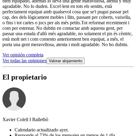
bien equipado, además lo lleva una gente maravillosa, atenta y muy
agradable. No lo duden. Excel·lent en tots els sentits, està
perfectament equipat amb qualsevol cosa que se't pugui passar pel
cap, des dels lògicament mobles i llits, passant per coberts, vaixella,
o fins i tot cartes o jocs per als més petits.Tot reformat recentment i
com per estrenar. No dubtin en contactar amb aquesta gent, per
passar una estada d'allò més agradable, no solament el pis és cèntric,
està molt net i com comento anteriorment ben equipat, a més, el
porta una gent meravellosa, atenta i molt agradable. No ho dubtin.
Ver opinión completa
Ver todas las opiniones
Valorar alojamiento
El propietario
Xavier Colell I Balletbò
Calendario actualizado ayer.
Responde al 73% de los mensajes en menos de 1 día.