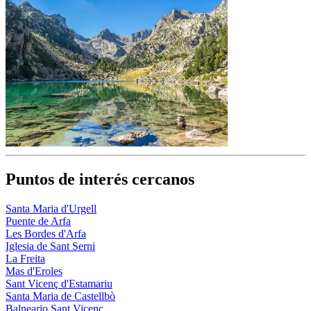
Puntos de interés cercanos
Santa Maria d'Urgell
Puente de Arfa
Les Bordes d'Arfa
Iglesia de Sant Serni
La Freita
Mas d'Eroles
Sant Vicenç d'Estamariu
Santa Maria de Castellbò
Balneario Sant Vicenç