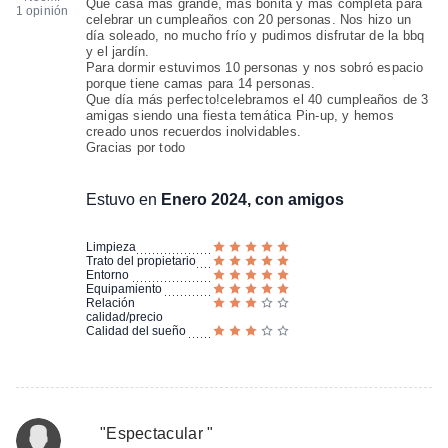
Que casa más grande, más bonita y más completa para
1 opinión
celebrar un cumpleaños con 20 personas. Nos hizo un
día soleado, no mucho frío y pudimos disfrutar de la bbq
y el jardín.
Para dormir estuvimos 10 personas y nos sobró espacio
porque tiene camas para 14 personas.
Que día más perfecto!celebramos el 40 cumpleaños de 3
amigas siendo una fiesta temática Pin-up, y hemos
creado unos recuerdos inolvidables.
Gracias por todo
Estuvo en
Enero 2024, con amigos
Limpieza
Trato del propietario
Entorno
Equipamiento
Relación
calidad/precio
Calidad del sueño
"
Espectacular
"