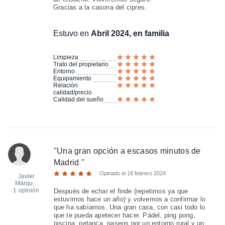
Gracias a la casona del cipres.
Estuvo en
Abril 2024, en familia
Limpieza
Trato del propietario
Entorno
Equipamiento
Relación
calidad/precio
Calidad del sueño
"
Una gran opción a escasos minutos de
Madrid
"
Opinado el
18 febrero 2024
Javier
Márqu...
1 opinión
Después de echar el finde (repetimos ya que
estuvimos hace un año) y volvemos a confirmar lo
que ha sabíamos. Una gran casa, con casi todo lo
que te pueda apetecer hacer. Pádel, ping pong,
piscina, petanca, paseos por un entorno rural y un