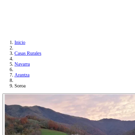
Inicio
Casas Rurales
Navarra
Arantza
Soroa