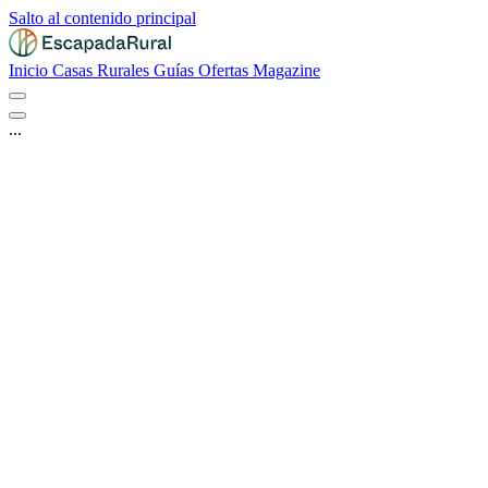
Salto al contenido principal
Inicio
Casas Rurales
Guías
Ofertas
Magazine
...