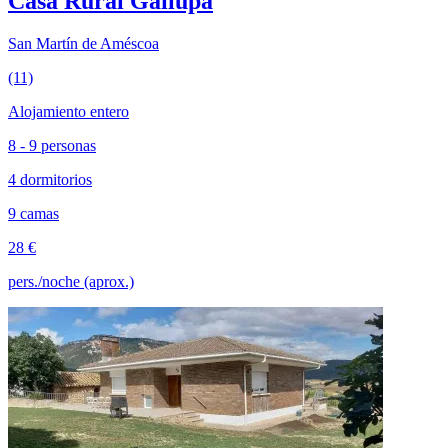
Casa Rural Gailupa
San Martín de Améscoa
(11)
Alojamiento entero
8 - 9 personas
4 dormitorios
9 camas
28 €
pers./noche (aprox.)