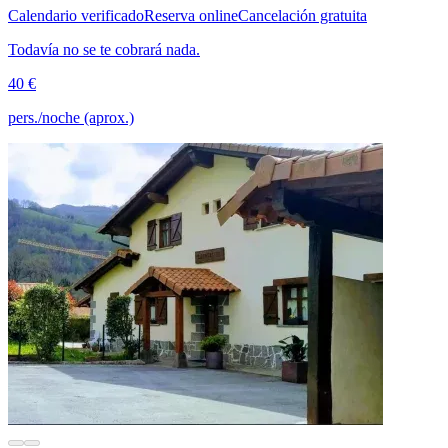
Calendario verificado
Reserva online
Cancelación gratuita
Todavía no se te cobrará nada.
40 €
pers./noche (aprox.)