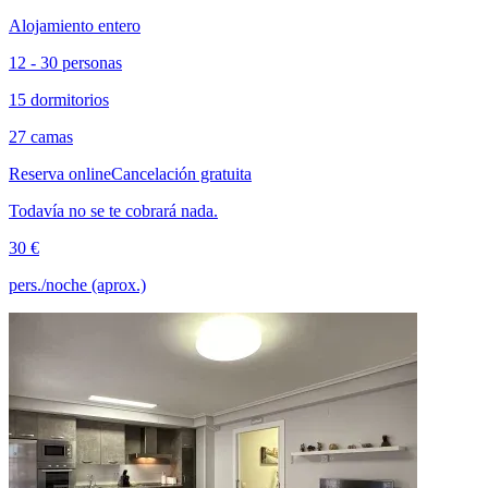
Alojamiento entero
12 - 30 personas
15 dormitorios
27 camas
Reserva online
Cancelación gratuita
Todavía no se te cobrará nada.
30 €
pers./noche (aprox.)