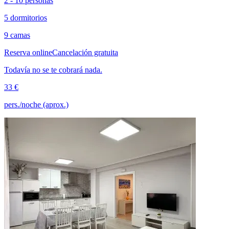
2 - 10 personas
5 dormitorios
9 camas
Reserva online
Cancelación gratuita
Todavía no se te cobrará nada.
33 €
pers./noche (aprox.)