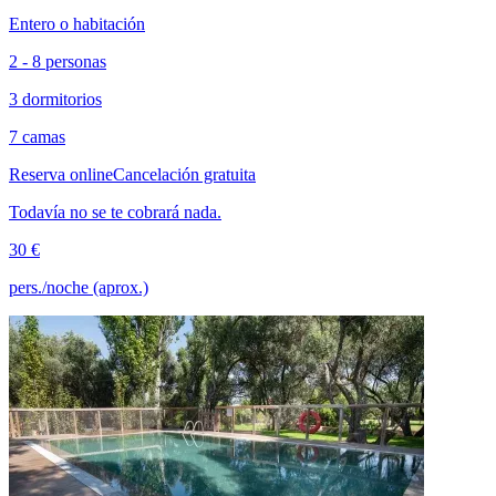
Entero o habitación
2 - 8 personas
3 dormitorios
7 camas
Reserva online
Cancelación gratuita
Todavía no se te cobrará nada.
30 €
pers./noche (aprox.)