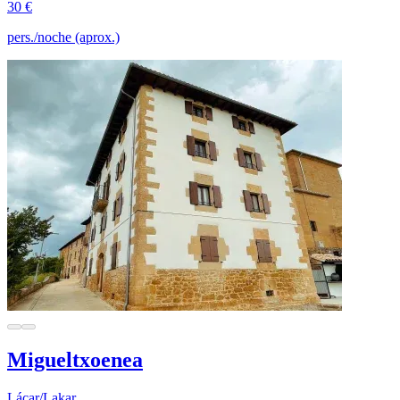
30 €
pers./noche (aprox.)
Migueltxoenea
Lácar/Lakar