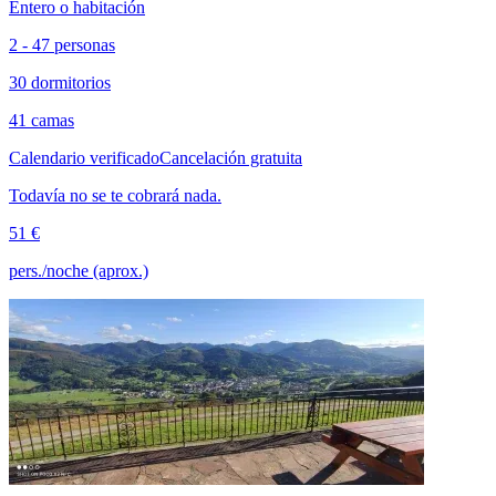
Entero o habitación
2 - 47 personas
30 dormitorios
41 camas
Calendario verificado
Cancelación gratuita
Todavía no se te cobrará nada.
51 €
pers./noche (aprox.)