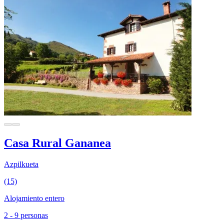
Casa Rural Gananea
Azpilkueta
(15)
Alojamiento entero
2 - 9 personas