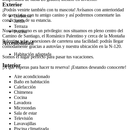
Exterior
¡Podrás venirte también con tu mascota! Avísanos con anterioridad
de que viajas con tu amigo canino y así podremos comentarte las
Barbacoa
condiciones de su estancia.
Jardín
Terraza
Nuestro entorno es un privilegio: nos situamos en pleno centro del
Piscina
Camino de Santiago, el Románico Palentino y cerca de la Montaña
Palentina y las conexiones de carretera una facilidad: podrás llegar
Accesibilidad
cómodamente gracias a autovías y nuestra ubicación en la N-120.
Habitación adaptada
Somos el lugar perfecto para pasar tus vacaciones.
Interior
¡A qué esperas para hacer tu reserva! ¡Estamos deseando conocerte!
Aire acondicionado
Baño en habitación
Calefacción
Chimenea
Cocina
Lavadora
Microondas
Sala de estar
Televisión
Lavavajillas
Piscina climatizada