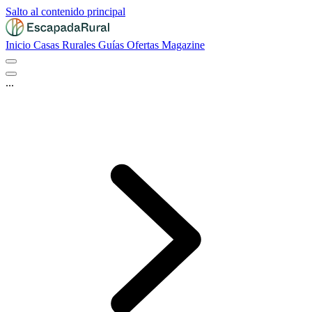
Salto al contenido principal
Inicio
Casas Rurales
Guías
Ofertas
Magazine
...