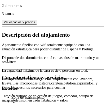
2 dormitorios
3 camas
Ver espacios y precios
Descripción del alojamiento
Apartamento Spellos con wifi totalmente equipado con una
situación estratégica para poder disfrutar de España y Portugal.
Dispone de dos dormitorios con 2 camas: dos de matrimonio y un
sofá-litera
La capacidad máxima de la casa es de 6 personas en total.
Características y servicios
Este apartamento cuenta con cocina que cuenta con lavadora,
lavavajillas, microondas,tostaora,cafetera,batidora,exprimidor...y
todos los acesorios necesarios para cocinar
Exterior
También dispone de colección de juegos, comedor, equipo de
Zona de aparcamiento
música,television en cada habitacion y salon.
Bar