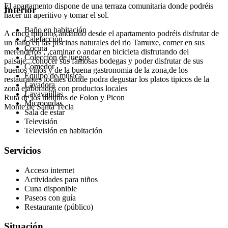
El apartamento dispone de una terraza comunitaria donde podréis
Interior
hacer un aperitivo y tomar el sol.
Baño en habitación
A cinco minutos andando desde el apartamento podréis disfrutar de
Calefacción
un baño en las piscinas naturales del rio Tamuxe, comer en sus
Cocina
merenderos , ,caminar o andar en bicicleta disfrutando del
Colección de juegos
paisaje...conocer sus famosas bodegas y poder disfrutar de sus
Comedor
buenos vinos y de la buena gastronomia de la zona,de los
Equipo de música
restaurantes locales donde podra degustar los platos tipicos de la
Lavadora
zona elaborados con productos locales
Lavavajillas
Ruta de los molinos de Folon y Picon
Microondas
Monte de Santa Tecla
Sala de estar
Televisión
Televisión en habitación
Servicios
Acceso internet
Actividades para niños
Cuna disponible
Paseos con guía
Restaurante (público)
Situación