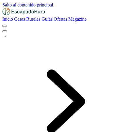
Salto al contenido principal
Inicio
Casas Rurales
Guías
Ofertas
Magazine
...