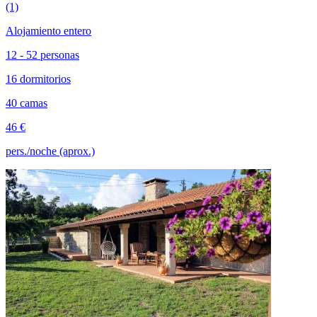
(1)
Alojamiento entero
12 - 52 personas
16 dormitorios
40 camas
46 €
pers./noche (aprox.)