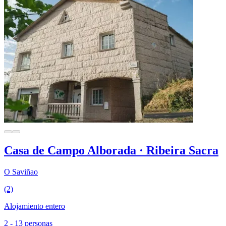
Casa de Campo Alborada · Ribeira Sacra
O Saviñao
(2)
Alojamiento entero
2 - 13 personas