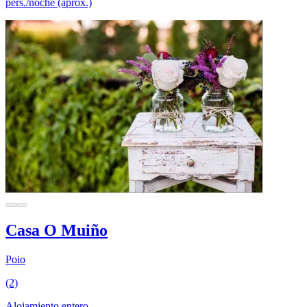
pers./noche (aprox.)
Casa O Muiño
Poio
(2)
Alojamiento entero