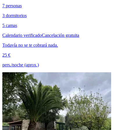
7 personas
3 dormitorios
5 camas
Calendario verificado
Cancelación gratuita
Todavía no se te cobrará nada.
25 €
pers./noche (aprox.)