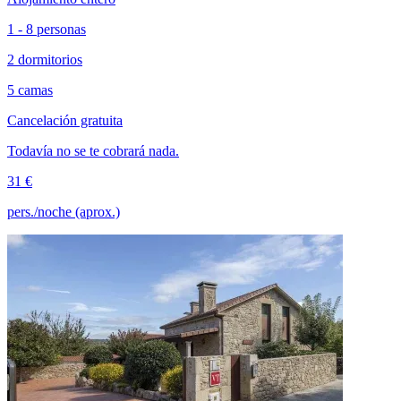
1 - 8 personas
2 dormitorios
5 camas
Cancelación gratuita
Todavía no se te cobrará nada.
31 €
pers./noche (aprox.)