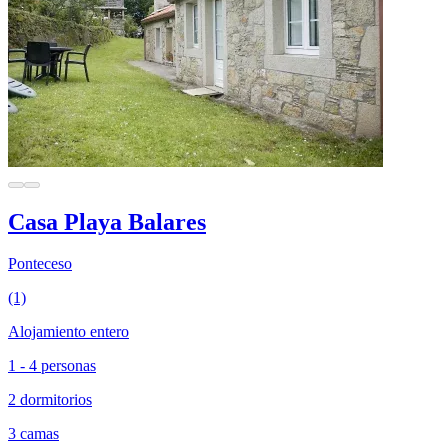
Casa Playa Balares
Ponteceso
(1)
Alojamiento entero
1 - 4 personas
2 dormitorios
3 camas