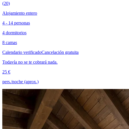
(20)
Alojamiento entero
4 - 14 personas
4 dormitorios
8 camas
Calendario verificado
Cancelación gratuita
Todavía no se te cobrará nada.
25 €
pers./noche (aprox.)