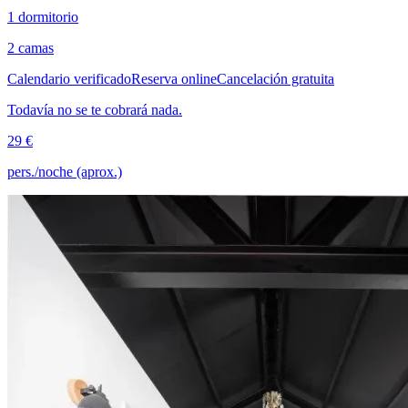
1 dormitorio
2 camas
Calendario verificado
Reserva online
Cancelación gratuita
Todavía no se te cobrará nada.
29 €
pers./noche (aprox.)