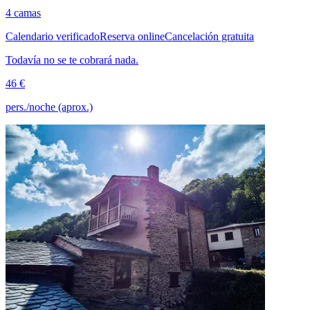
4 camas
Calendario verificado
Reserva online
Cancelación gratuita
Todavía no se te cobrará nada.
46 €
pers./noche (aprox.)