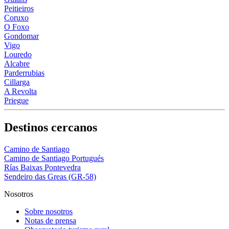
Peitieiros
Coruxo
O Foxo
Gondomar
Vigo
Louredo
Alcabre
Parderrubias
Cillarga
A Revolta
Priegue
Destinos cercanos
Camino de Santiago
Camino de Santiago Portugués
Rías Baixas Pontevedra
Sendeiro das Greas (GR-58)
Nosotros
Sobre nosotros
Notas de prensa