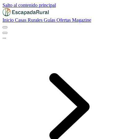
Salto al contenido principal
Inicio
Casas Rurales
Guías
Ofertas
Magazine
...