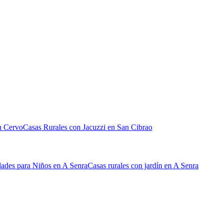
n Cervo
Casas Rurales con Jacuzzi en San Cibrao
dades para Niños en A Senra
Casas rurales con jardín en A Senra