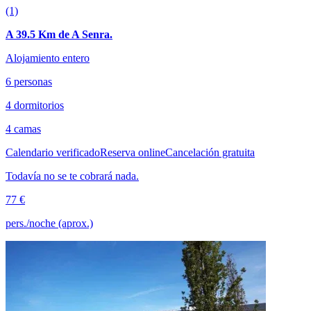
(1)
A 39.5 Km de A Senra.
Alojamiento entero
6 personas
4 dormitorios
4 camas
Calendario verificado
Reserva online
Cancelación gratuita
Todavía no se te cobrará nada.
77 €
pers./noche (aprox.)