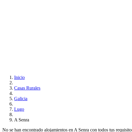
Inicio
Casas Rurales
Galicia
Lugo
A Senra
No se han encontrado alojamientos en A Senra con todos tus requisitos.