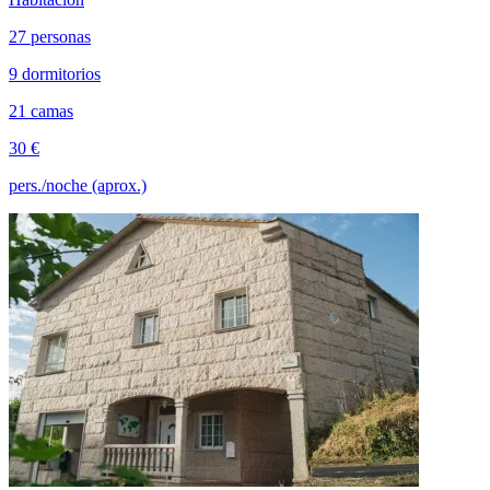
27 personas
9 dormitorios
21 camas
30 €
pers./noche (aprox.)