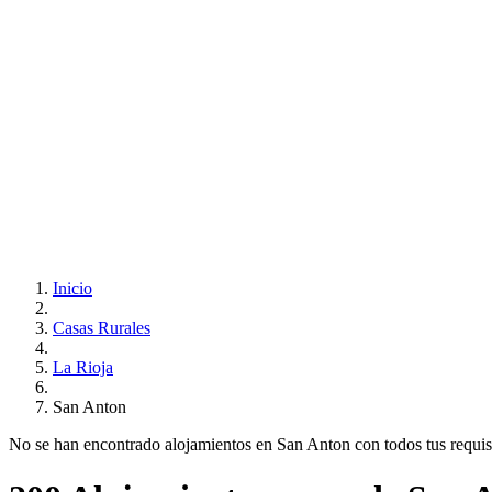
Inicio
Casas Rurales
La Rioja
San Anton
No se han encontrado alojamientos en San Anton con todos tus requisit