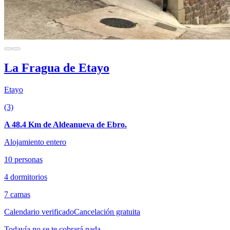
La Fragua de Etayo
Etayo
(3)
A 48.4 Km de Aldeanueva de Ebro.
Alojamiento entero
10 personas
4 dormitorios
7 camas
Calendario verificado
Cancelación gratuita
Todavía no se te cobrará nada.