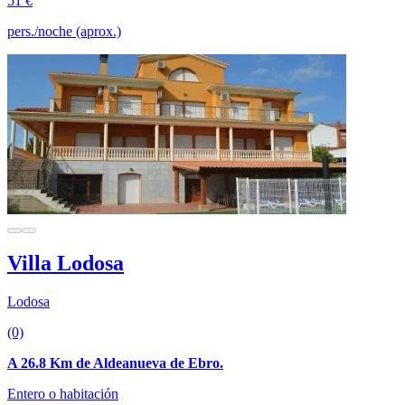
51 €
pers./noche (aprox.)
Villa Lodosa
Lodosa
(0)
A 26.8 Km de Aldeanueva de Ebro.
Entero o habitación