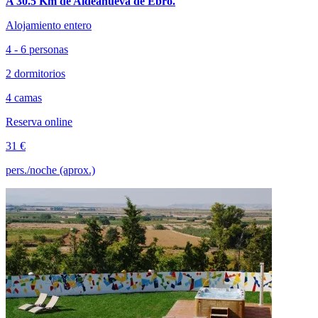
A 30.5 Km de Aldeanueva de Ebro.
Alojamiento entero
4 - 6 personas
2 dormitorios
4 camas
Reserva online
31 €
pers./noche (aprox.)