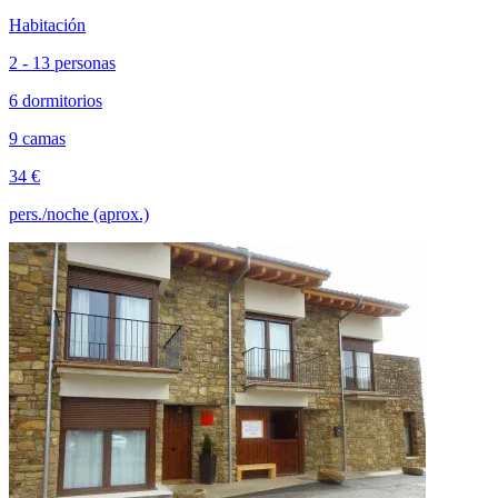
Habitación
2 - 13 personas
6 dormitorios
9 camas
34 €
pers./noche (aprox.)