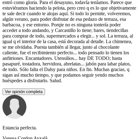
entró como gloria. Para el desayuno, todavía teníamos. Parece que
estuviéramos haciendo la pelota, pero creo q es lo que objetivamente
te sale decir cuando te alojas aquí. Si todo lo permite, volveremos,
algún verano, para poder disfrutar de esa pedazo de terraza, esa
barbacoa, y ese entorno. Porqie no es ninguna tontería poder
acceder a todo andando, y Carcastillo lo tiene; bares, tiendecillas
para comprar de todo, supermercados a elegir... y sol. La terraza, al
igual q el interior de la casa, está decorada al detalle. La chimenea,
se me olvidaba. Puesta también al llegar, junto al chocolante
caliente, fue el recibimiento perfecto... todo pensado lo tienen los
anfitriones. Encantadores. Utensilios... hay DE TODO; hasta
pasapuré, tostadora, hervidora, abrelatas... jabón para labar platos,
de todo. Sólo falta el Dalsy para niños. En fin. Muchas gracias, q
sigan así mucho tiempo, y que podamos seguir yendo muchos
huéspedes a disfrutarlo. Salud.
Ver opinión completa
Estancia perfecta.
Vanesa Cordon Ayxalà