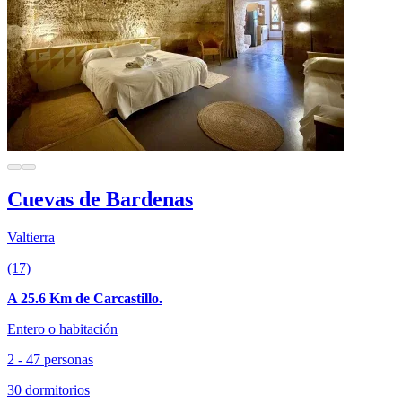
Cuevas de Bardenas
Valtierra
(17)
A 25.6 Km de Carcastillo.
Entero o habitación
2 - 47 personas
30 dormitorios