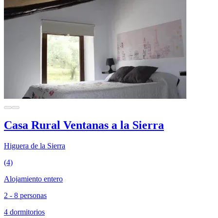
Casa Rural Ventanas a la Sierra
Higuera de la Sierra
(4)
Alojamiento entero
2 - 8 personas
4 dormitorios