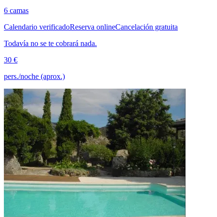
6 camas
Calendario verificado
Reserva online
Cancelación gratuita
Todavía no se te cobrará nada.
30 €
pers./noche (aprox.)