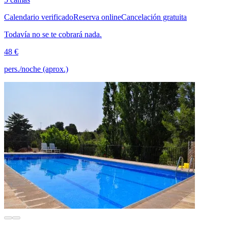
Calendario verificado
Reserva online
Cancelación gratuita
Todavía no se te cobrará nada.
48 €
pers./noche (aprox.)