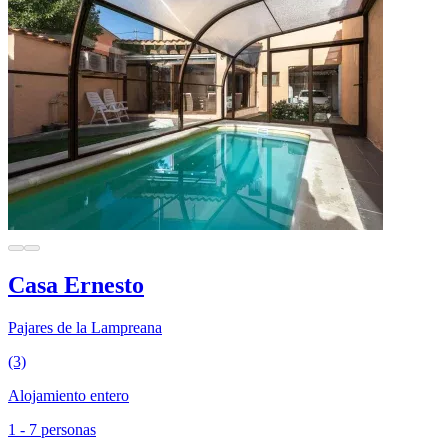
Casa Ernesto
Pajares de la Lampreana
(3)
Alojamiento entero
1 - 7 personas