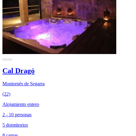
Cal Dragó
Montornès de Segarra
(22)
Alojamiento entero
2 - 10 personas
5 dormitorios
8 camas