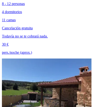
8 - 12 personas
4 dormitorios
11 camas
Cancelación gratuita
Todavía no se te cobrará nada.
30 €
pers./noche (aprox.)