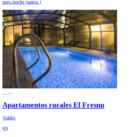
pers./noche (aprox.)
Apartamentos rurales El Fresnu
Valdés
(0)