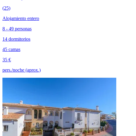
(25)
Alojamiento entero
8 - 49 personas
14 dormitorios
45 camas
35 €
pers./noche (aprox.)