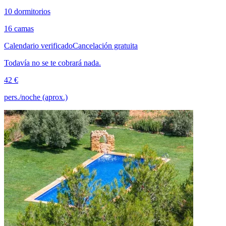
10 dormitorios
16 camas
Calendario verificado
Cancelación gratuita
Todavía no se te cobrará nada.
42 €
pers./noche (aprox.)