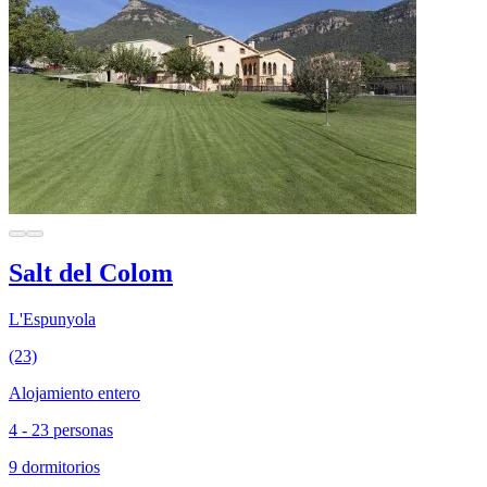
Salt del Colom
L'Espunyola
(23)
Alojamiento entero
4 - 23 personas
9 dormitorios