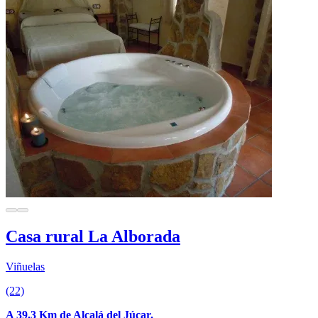
Casa rural La Alborada
Viñuelas
(22)
A 39.3 Km de Alcalá del Júcar.