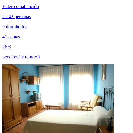
Entero o habitación
2 - 42 personas
9 dormitorios
41 camas
26 €
pers./noche (aprox.)