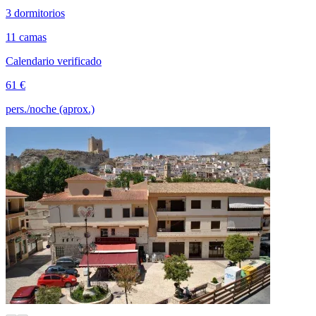
3 dormitorios
11 camas
Calendario verificado
61 €
pers./noche (aprox.)