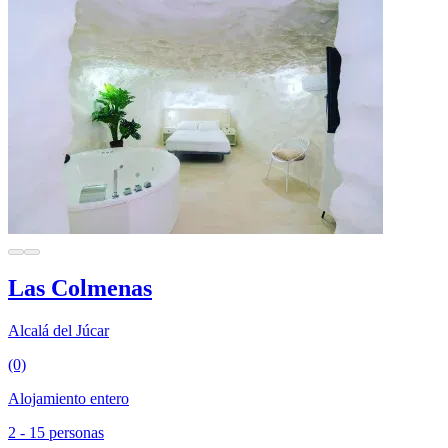
Las Colmenas
Alcalá del Júcar
(0)
Alojamiento entero
2 - 15 personas