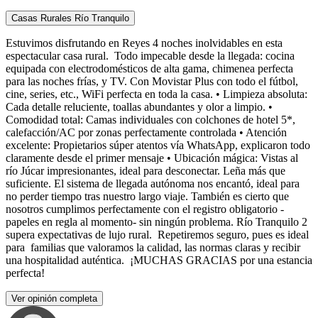
Casas Rurales Río Tranquilo
Estuvimos disfrutando en Reyes 4 noches inolvidables en esta
espectacular casa rural. Todo impecable desde la llegada: cocina
equipada con electrodomésticos de alta gama, chimenea perfecta
para las noches frías, y TV. Con Movistar Plus con todo el fútbol,
cine, series, etc., WiFi perfecta en toda la casa. • Limpieza absoluta:
Cada detalle reluciente, toallas abundantes y olor a limpio. •
Comodidad total: Camas individuales con colchones de hotel 5*,
calefacción/AC por zonas perfectamente controlada • Atención
excelente: Propietarios súper atentos vía WhatsApp, explicaron todo
claramente desde el primer mensaje • Ubicación mágica: Vistas al
río Júcar impresionantes, ideal para desconectar. Leña más que
suficiente. El sistema de llegada autónoma nos encantó, ideal para
no perder tiempo tras nuestro largo viaje. También es cierto que
nosotros cumplimos perfectamente con el registro obligatorio -
papeles en regla al momento- sin ningún problema. Río Tranquilo 2
supera expectativas de lujo rural. Repetiremos seguro, pues es ideal
para familias que valoramos la calidad, las normas claras y recibir
una hospitalidad auténtica. ¡MUCHAS GRACIAS por una estancia
perfecta!
Ver opinión completa