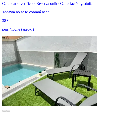
Calendario verificado
Reserva online
Cancelación gratuita
Todavía no se te cobrará nada.
38 €
pers./noche (aprox.)