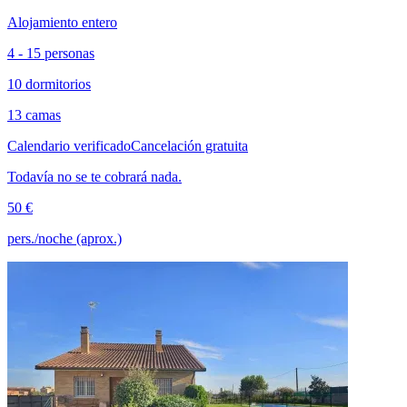
Alojamiento entero
4 - 15 personas
10 dormitorios
13 camas
Calendario verificado
Cancelación gratuita
Todavía no se te cobrará nada.
50 €
pers./noche (aprox.)