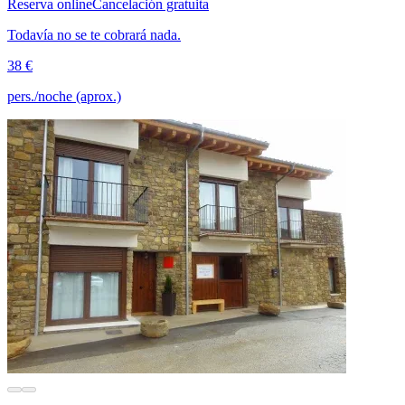
Reserva online
Cancelación gratuita
Todavía no se te cobrará nada.
38 €
pers./noche (aprox.)