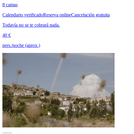
8 camas
Calendario verificado
Reserva online
Cancelación gratuita
Todavía no se te cobrará nada.
40 €
pers./noche (aprox.)