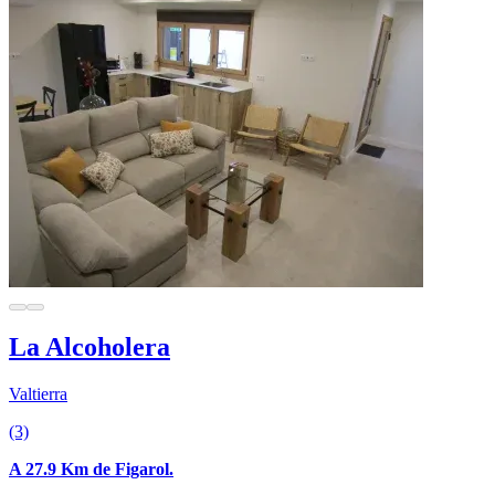
La Alcoholera
Valtierra
(3)
A 27.9 Km de Figarol.