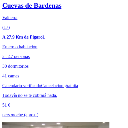
Cuevas de Bardenas
Valtierra
(17)
A 27.9 Km de Figarol.
Entero o habitación
2 - 47 personas
30 dormitorios
41 camas
Calendario verificado
Cancelación gratuita
Todavía no se te cobrará nada.
51 €
pers./noche (aprox.)