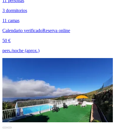
11 personas
3 dormitorios
11 camas
Calendario verificado
Reserva online
50 €
pers./noche (aprox.)