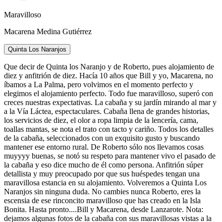
Maravilloso
Macarena Medina Gutiérrez
Quinta Los Naranjos
Que decir de Quinta los Naranjo y de Roberto, pues alojamiento de
diez y anfitrión de diez. Hacía 10 años que Bill y yo, Macarena, no
íbamos a La Palma, pero volvimos en el momento perfecto y
elegimos el alojamiento perfecto. Todo fue maravilloso, superó con
creces nuestras expectativas. La cabaña y su jardín mirando al mar y
a la Vía Láctea, espectaculares. Cabaña llena de grandes historias,
los servicios de diez, el olor a ropa limpia de la lencería, cama,
toallas mantas, se nota el trato con tacto y cariño. Todos los detalles
de la cabaña, seleccionados con un exquisito gusto y buscando
mantener ese entorno rural. De Roberto sólo nos llevamos cosas
muyyyy buenas, se notó su respeto para mantener vivo el pasado de
la cabaña y eso dice mucho de él como persona. Anfitrión súper
detallista y muy preocupado por que sus huéspedes tengan una
maravillosa estancia en su alojamiento. Volveremos a Quinta Los
Naranjos sin ninguna duda. No cambies nunca Roberto, eres la
escensia de ese rinconcito maravilloso que has creado en la Isla
Bonita. Hasta pronto....Bill y Macarena, desde Lanzarote. Nota:
dejamos algunas fotos de la cabaña con sus maravillosas vistas a la