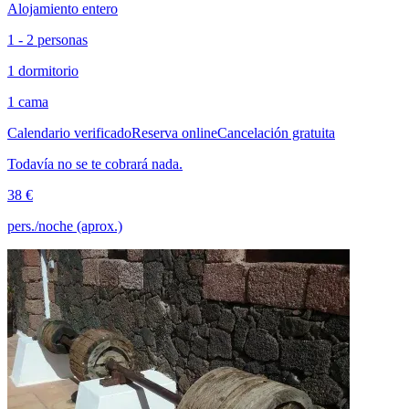
Alojamiento entero
1 - 2 personas
1 dormitorio
1 cama
Calendario verificado
Reserva online
Cancelación gratuita
Todavía no se te cobrará nada.
38 €
pers./noche (aprox.)