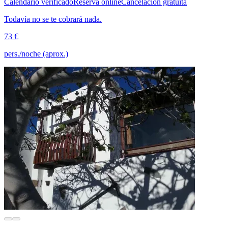
Calendario verificado
Reserva online
Cancelación gratuita
Todavía no se te cobrará nada.
73 €
pers./noche (aprox.)