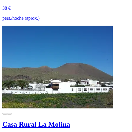
38 €
pers./noche (aprox.)
Casa Rural La Molina