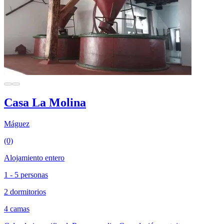
Casa La Molina
Máguez
(0)
Alojamiento entero
1 - 5 personas
2 dormitorios
4 camas