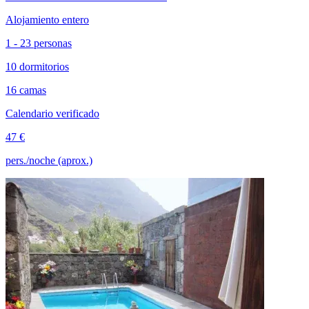
Alojamiento entero
1 - 23 personas
10 dormitorios
16 camas
Calendario verificado
47 €
pers./noche (aprox.)