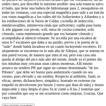
orden claro, por describir lo máximo posible: una sola estancia salvo
el baño, que tiene una bañera de hidromasaje para 2, mosquiteras en
todas las ventanas, con una especial magnética para salir a un balcón
con vistas magníficas a los valles del río Sollavientos y Alfambra y a
las estribaciones de la Sierra de Gúdar, cocinilla de inducción,
minilavavajillas, mininevera (más que suficiente), vajilla para hasta
4, tele gigante con pivote, wifi, mesa de cocina-comedor, sofá
cómodo, cama matrimonio grande que era bastante cómoda y
acompañaba al silencio reinante. Se accedía por una escalera de
unos 6-7 escalones que daba a un pasillo, previo a la puerta de la
"suite" donde había lavadora en un cuarto incluyendo escobero. El
alojamiento se encuentra en lo más alto de Allepuz, que se asienta en
una pared rocosa, de manera que mira al sur, pero esta casa aún
queda al abrigo del pico más alto del monte, donde ya el primer día
nos miraban muy cercanas unas cabras montesas. Allí mismo
arranca un sendero PR que sigue un camino denominado "de los
Pilones", que debe ser bueno para andurrearlo cuando no sea
verano, pues elevado y sin sombra. Respecto al anfitrión, Santi, es
eficaz, atento, dicharachero, simpático, honrado en extremo (se
empeñó en devolverme por bizum 2 euros que iban de más) y tienen
impecable y muy limpio el piso.Ya le conté a él las 2 tonterías que
por comodón que soy se me ocurrieron como mejoras. Gracias. Que
vaya bien