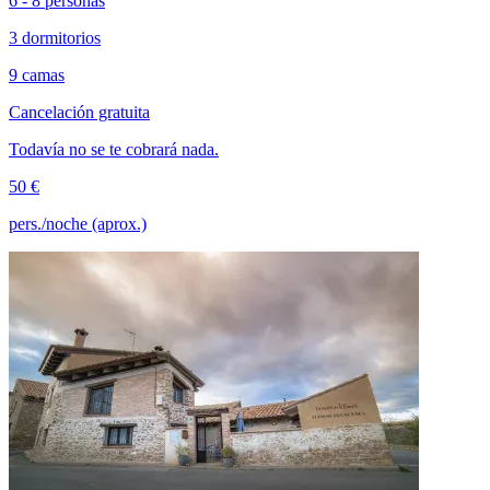
6 - 8 personas
3 dormitorios
9 camas
Cancelación gratuita
Todavía no se te cobrará nada.
50 €
pers./noche (aprox.)