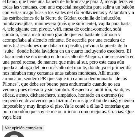
el baño, que tiene una bañera de hidromasaje para 2, mosquiteras en
todas las ventanas, con una especial magnética para salir a un balcón
con vistas magníficas a los valles del río Sollavientos y Alfambra y a
las estribaciones de la Sierra de Gúdar, cocinilla de inducción,
minilavavajillas, mininevera (más que suficiente), vajilla para hasta
4, tele gigante con pivote, wifi, mesa de cocina-comedor, sofá
cómodo, cama matrimonio grande que era bastante cómoda y
acompañaba al silencio reinante. Se accedía por una escalera de
unos 6-7 escalones que daba a un pasillo, previo a la puerta de la
"suite" donde había lavadora en un cuarto incluyendo escobero. El
alojamiento se encuentra en lo más alto de Allepuz, que se asienta en
una pared rocosa, de manera que mira al sur, pero esta casa aún
queda al abrigo del pico más alto del monte, donde ya el primer día
nos miraban muy cercanas unas cabras montesas. Allí mismo
arranca un sendero PR que sigue un camino denominado "de los
Pilones", que debe ser bueno para andurrearlo cuando no sea
verano, pues elevado y sin sombra. Respecto al anfitrión, Santi, es
eficaz, atento, dicharachero, simpático, honrado en extremo (se
empeñó en devolverme por bizum 2 euros que iban de más) y tienen
impecable y muy limpio el piso.Ya le conté a él las 2 tonterías que
por comodón que soy se me ocurrieron como mejoras. Gracias. Que
vaya bien
Ver opinión completa