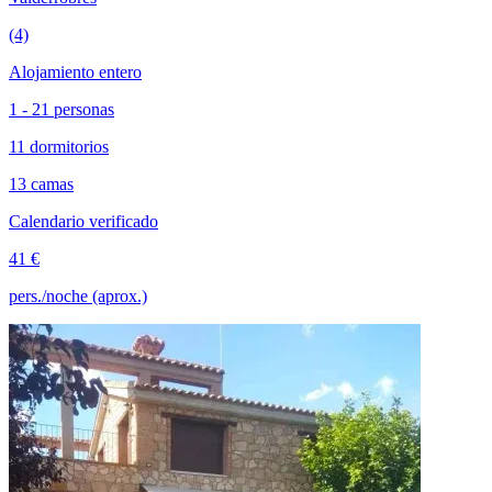
(4)
Alojamiento entero
1 - 21 personas
11 dormitorios
13 camas
Calendario verificado
41 €
pers./noche (aprox.)