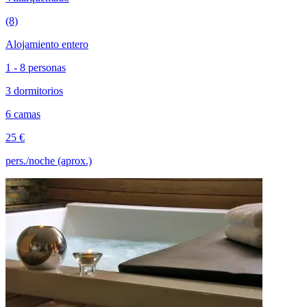
(8)
Alojamiento entero
1 - 8 personas
3 dormitorios
6 camas
25 €
pers./noche (aprox.)