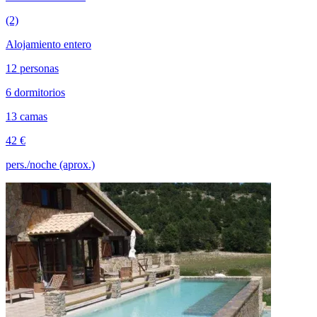
(2)
Alojamiento entero
12 personas
6 dormitorios
13 camas
42 €
pers./noche (aprox.)