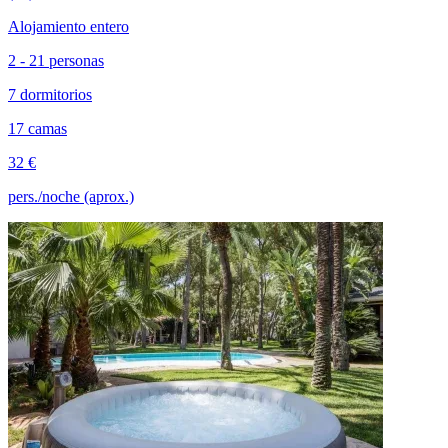
Alojamiento entero
2 - 21 personas
7 dormitorios
17 camas
32 €
pers./noche (aprox.)