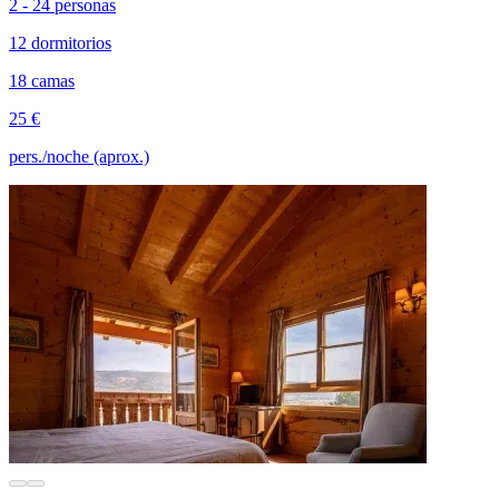
2 - 24 personas
12 dormitorios
18 camas
25 €
pers./noche (aprox.)