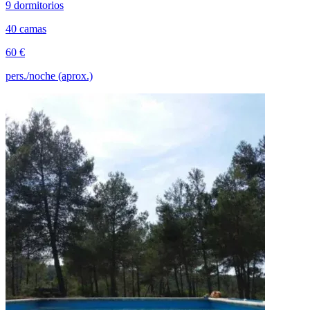
9 dormitorios
40 camas
60 €
pers./noche (aprox.)