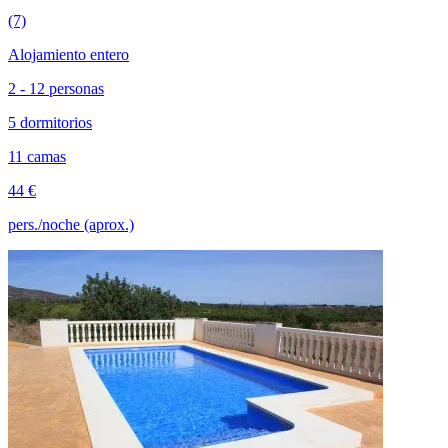
(7)
Alojamiento entero
2 - 12 personas
5 dormitorios
11 camas
44 €
pers./noche (aprox.)