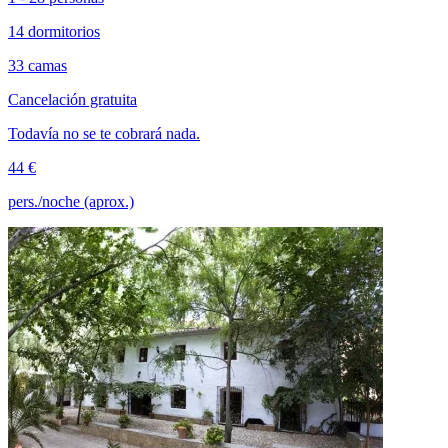
14 dormitorios
33 camas
Cancelación gratuita
Todavía no se te cobrará nada.
44 €
pers./noche (aprox.)