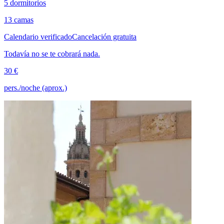
5 dormitorios
13 camas
Calendario verificado
Cancelación gratuita
Todavía no se te cobrará nada.
30 €
pers./noche (aprox.)