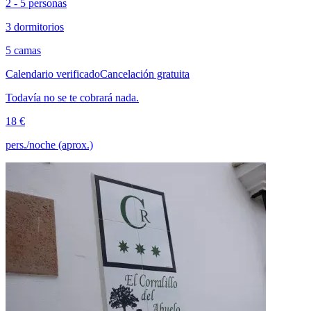
2 - 5 personas
3 dormitorios
5 camas
Calendario verificado
Cancelación gratuita
Todavía no se te cobrará nada.
18 €
pers./noche (aprox.)