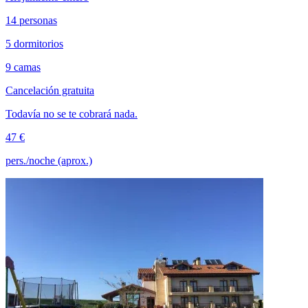
14 personas
5 dormitorios
9 camas
Cancelación gratuita
Todavía no se te cobrará nada.
47 €
pers./noche (aprox.)