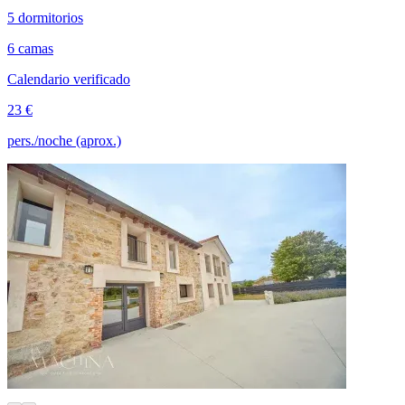
5 dormitorios
6 camas
Calendario verificado
23 €
pers./noche (aprox.)