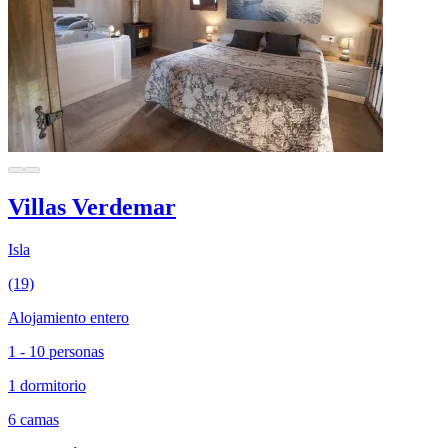
Villas Verdemar
Isla
(19)
Alojamiento entero
1 - 10 personas
1 dormitorio
6 camas