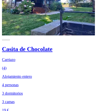
Casita de Chocolate
Carriazo
(4)
Alojamiento entero
4 personas
3 dormitorios
3 camas
19 €