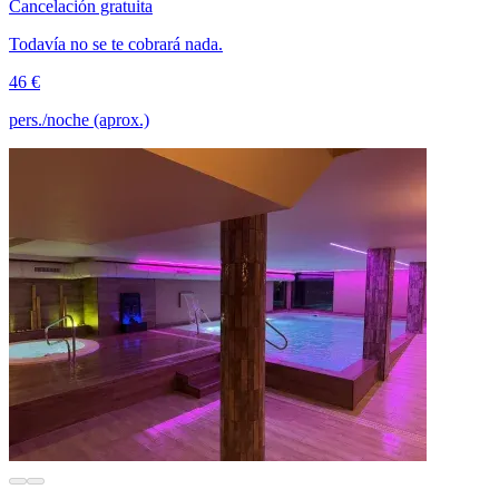
Cancelación gratuita
Todavía no se te cobrará nada.
46 €
pers./noche (aprox.)