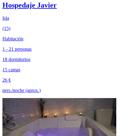
Hospedaje Javier
Isla
(15)
Habitación
1 - 21 personas
18 dormitorios
15 camas
26 €
pers./noche (aprox.)