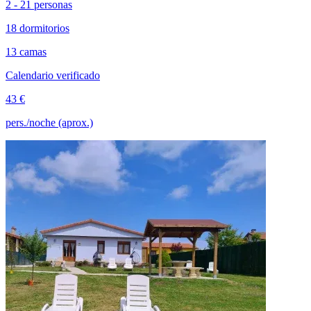
2 - 21 personas
18 dormitorios
13 camas
Calendario verificado
43 €
pers./noche (aprox.)