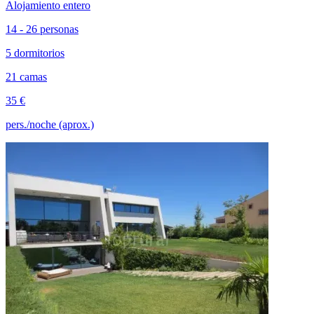
Alojamiento entero
14 - 26 personas
5 dormitorios
21 camas
35 €
pers./noche (aprox.)