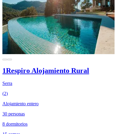
1Respiro Alojamiento Rural
Serra
(2)
Alojamiento entero
30 personas
8 dormitorios