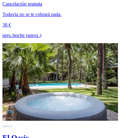
Cancelación gratuita
Todavía no se te cobrará nada.
38 €
pers./noche (aprox.)
El Oasis