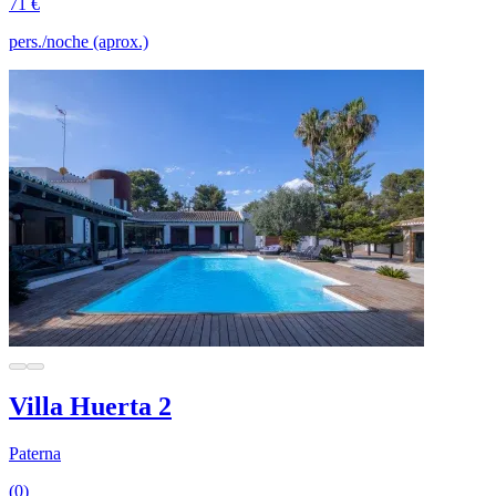
71 €
pers./noche (aprox.)
Villa Huerta 2
Paterna
(0)