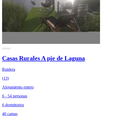
Casas Rurales A pie de Laguna
Ruidera
(13)
Alojamiento entero
6 - 54 personas
6 dormitorios
40 camas