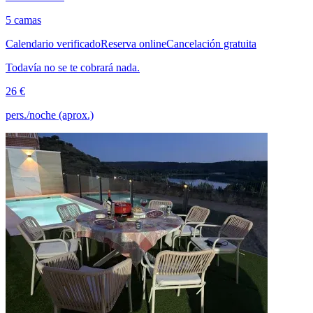
5 camas
Calendario verificado
Reserva online
Cancelación gratuita
Todavía no se te cobrará nada.
26 €
pers./noche (aprox.)