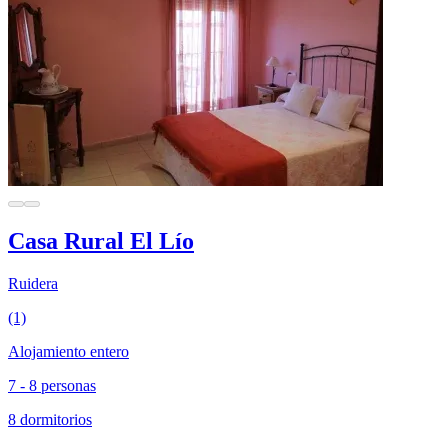
Casa Rural El Lío
Ruidera
(1)
Alojamiento entero
7 - 8 personas
8 dormitorios