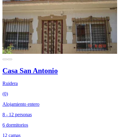
Casa San Antonio
Ruidera
(0)
Alojamiento entero
8 - 12 personas
6 dormitorios
12 camas