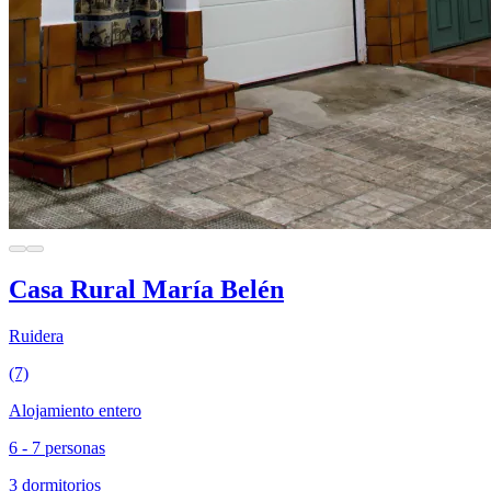
Casa Rural María Belén
Ruidera
(7)
Alojamiento entero
6 - 7 personas
3 dormitorios