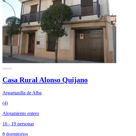
Casa Rural Alonso Quijano
Argamasilla de Alba
(4)
Alojamiento entero
16 - 19 personas
8 dormitorios