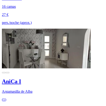
16 camas
27 €
pers./noche (aprox.)
AniCa I
Argamasilla de Alba
(1)