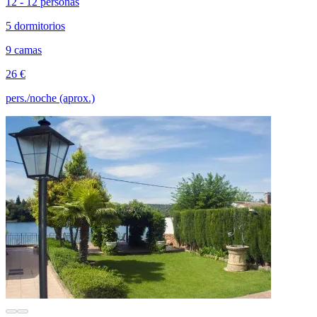
12 - 12 personas
5 dormitorios
9 camas
26 €
pers./noche (aprox.)