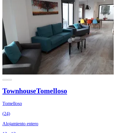
TownhouseTomelloso
Tomelloso
(24)
Alojamiento entero