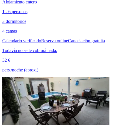
Alojamiento entero
1 - 6 personas
3 dormitorios
4 camas
Calendario verificado
Reserva online
Cancelación gratuita
Todavía no se te cobrará nada.
32 €
pers./noche (aprox.)