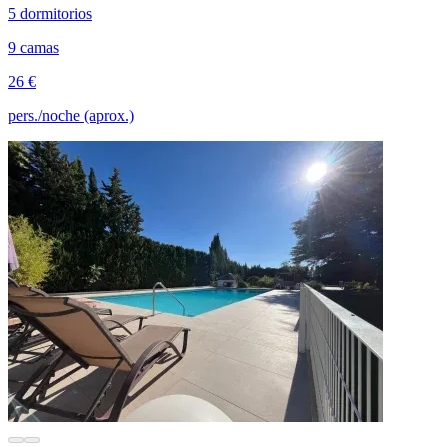
5 dormitorios
9 camas
26 €
pers./noche (aprox.)