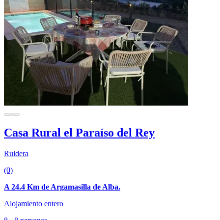
Casa Rural el Paraíso del Rey
Ruidera
(0)
A 24.4 Km de Argamasilla de Alba.
Alojamiento entero