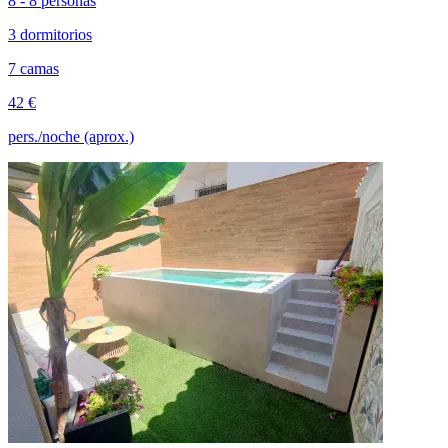
8 - 8 personas
3 dormitorios
7 camas
42 €
pers./noche (aprox.)