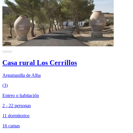
Casa rural Los Cerrillos
Argamasilla de Alba
(3)
Entero o habitación
2 - 22 personas
11 dormitorios
16 camas