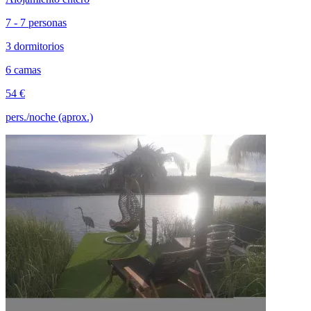
7 - 7 personas
3 dormitorios
6 camas
54 €
pers./noche (aprox.)