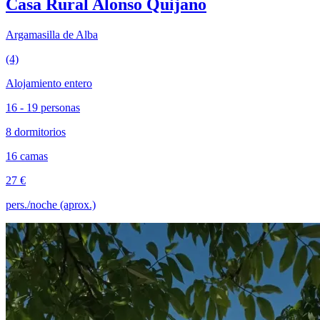
Casa Rural Alonso Quijano
Argamasilla de Alba
(4)
Alojamiento entero
16 - 19 personas
8 dormitorios
16 camas
27 €
pers./noche (aprox.)