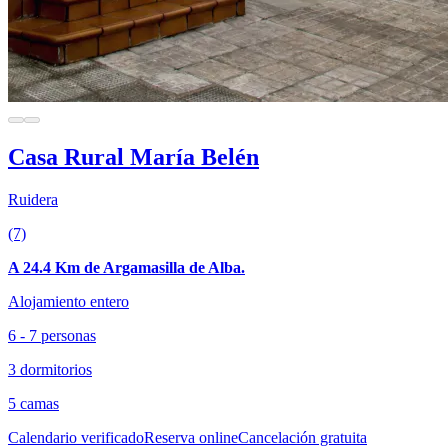
Casa Rural María Belén
Ruidera
(7)
A 24.4 Km de Argamasilla de Alba.
Alojamiento entero
6 - 7 personas
3 dormitorios
5 camas
Calendario verificado
Reserva online
Cancelación gratuita