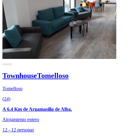
TownhouseTomelloso
Tomelloso
(24)
A 6.4 Km de Argamasilla de Alba.
Alojamiento entero
12 - 12 personas