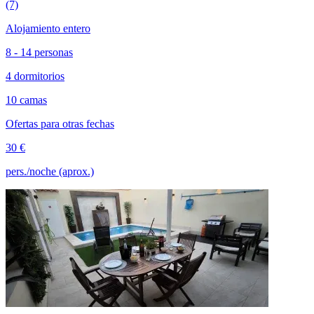
(7)
Alojamiento entero
8 - 14 personas
4 dormitorios
10 camas
Ofertas para otras fechas
30 €
pers./noche (aprox.)