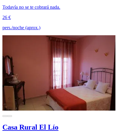
Todavía no se te cobrará nada.
26 €
pers./noche (aprox.)
Casa Rural El Lío