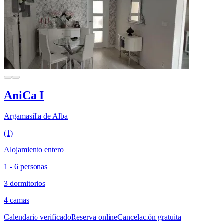
AniCa I
Argamasilla de Alba
(1)
Alojamiento entero
1 - 6 personas
3 dormitorios
4 camas
Calendario verificado
Reserva online
Cancelación gratuita