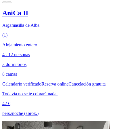
AniCa II
Argamasilla de Alba
(1)
Alojamiento entero
4 - 12 personas
3 dormitorios
8 camas
Calendario verificado
Reserva online
Cancelación gratuita
Todavía no se te cobrará nada.
42 €
pers./noche (aprox.)