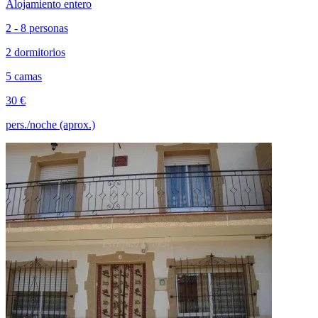
Alojamiento entero
2 - 8 personas
2 dormitorios
5 camas
30 €
pers./noche (aprox.)