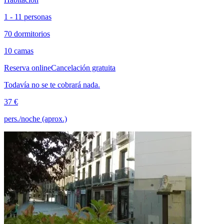
1 - 11 personas
70 dormitorios
10 camas
Reserva online
Cancelación gratuita
Todavía no se te cobrará nada.
37 €
pers./noche (aprox.)