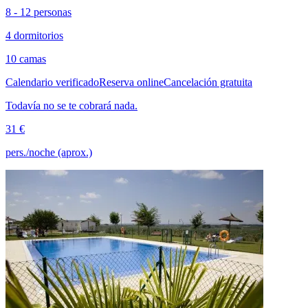
8 - 12 personas
4 dormitorios
10 camas
Calendario verificado
Reserva online
Cancelación gratuita
Todavía no se te cobrará nada.
31 €
pers./noche (aprox.)