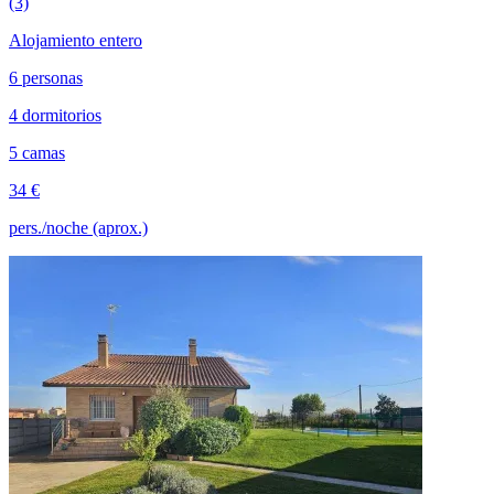
(3)
Alojamiento entero
6 personas
4 dormitorios
5 camas
34 €
pers./noche (aprox.)