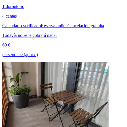
1 dormitorio
4 camas
Calendario verificado
Reserva online
Cancelación gratuita
Todavía no se te cobrará nada.
60 €
pers./noche (aprox.)