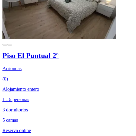
Piso El Puntual 2º
Arriondas
(0)
Alojamiento entero
1 - 6 personas
3 dormitorios
5 camas
Reserva online