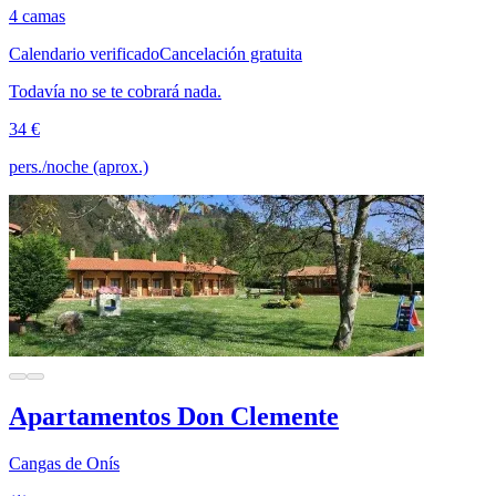
4 camas
Calendario verificado
Cancelación gratuita
Todavía no se te cobrará nada.
34 €
pers./noche (aprox.)
Apartamentos Don Clemente
Cangas de Onís