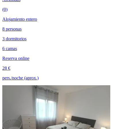
(0)
Alojamiento entero
8 personas
3 dormitorios
6 camas
Reserva online
28 €
pers./noche (aprox.)