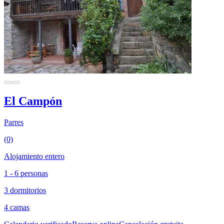
El Campón
Parres
(0)
Alojamiento entero
1 - 6 personas
3 dormitorios
4 camas