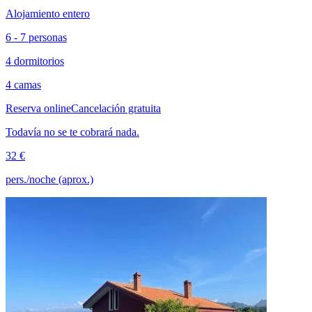
Alojamiento entero
6 - 7 personas
4 dormitorios
4 camas
Reserva online
Cancelación gratuita
Todavía no se te cobrará nada.
32 €
pers./noche (aprox.)