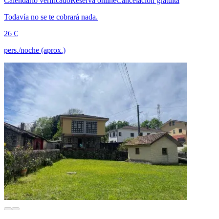
Calendario verificado
Reserva online
Cancelación gratuita
Todavía no se te cobrará nada.
26 €
pers./noche (aprox.)