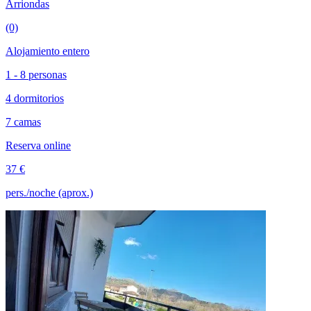
Arriondas
(0)
Alojamiento entero
1 - 8 personas
4 dormitorios
7 camas
Reserva online
37 €
pers./noche (aprox.)