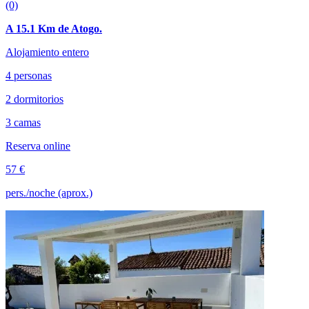
(0)
A 15.1 Km de Atogo.
Alojamiento entero
4 personas
2 dormitorios
3 camas
Reserva online
57 €
pers./noche (aprox.)