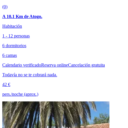
(0)
A 10.1 Km de Atogo.
Habitación
1 - 12 personas
6 dormitorios
6 camas
Calendario verificado
Reserva online
Cancelación gratuita
Todavía no se te cobrará nada.
42 €
pers./noche (aprox.)