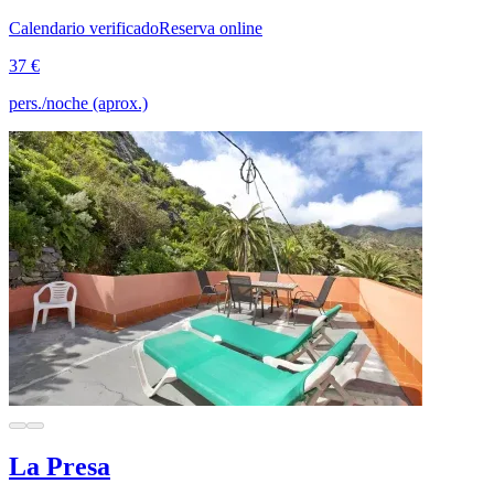
Calendario verificado
Reserva online
37 €
pers./noche (aprox.)
La Presa