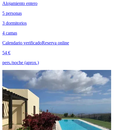
Alojamiento entero
5 personas
3 dormitorios
4 camas
Calendario verificado
Reserva online
54 €
pers./noche (aprox.)