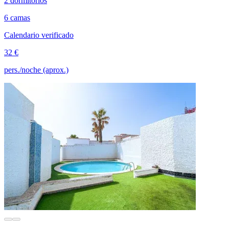
2 dormitorios
6 camas
Calendario verificado
32 €
pers./noche (aprox.)