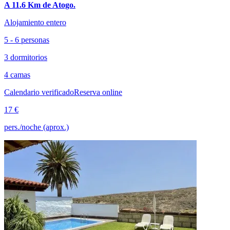
A 11.6 Km de Atogo.
Alojamiento entero
5 - 6 personas
3 dormitorios
4 camas
Calendario verificado
Reserva online
17 €
pers./noche (aprox.)