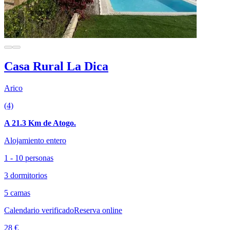
Casa Rural La Dica
Arico
(4)
A 21.3 Km de Atogo.
Alojamiento entero
1 - 10 personas
3 dormitorios
5 camas
Calendario verificado
Reserva online
28 €