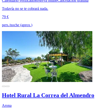
Calendario verificado
Reserva online
Cancelación gratuita
Todavía no se te cobrará nada.
79 €
pers./noche (aprox.)
Hotel Rural La Correa del Almendro
Arona