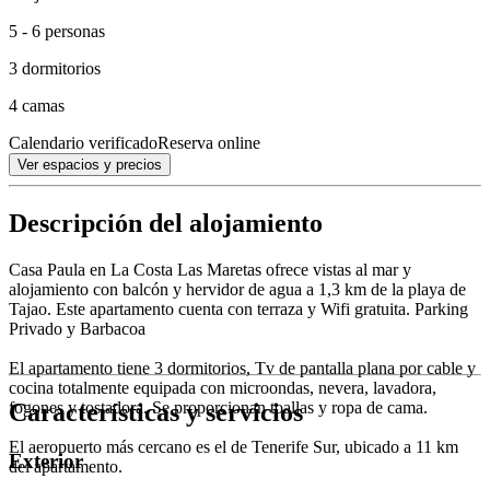
5 - 6 personas
3 dormitorios
4 camas
Calendario verificado
Reserva online
Ver espacios y precios
Descripción del alojamiento
Casa Paula en La Costa Las Maretas ofrece vistas al mar y
alojamiento con balcón y hervidor de agua a 1,3 km de la playa de
Tajao. Este apartamento cuenta con terraza y Wifi gratuita. Parking
Privado y Barbacoa
El apartamento tiene 3 dormitorios, Tv de pantalla plana por cable y
cocina totalmente equipada con microondas, nevera, lavadora,
Características y servicios
fogones y tostadora. Se proporcionan toallas y ropa de cama.
El aeropuerto más cercano es el de Tenerife Sur, ubicado a 11 km
Exterior
del apartamento.