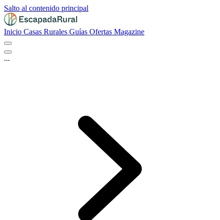
Salto al contenido principal
Inicio
Casas Rurales
Guías
Ofertas
Magazine
...