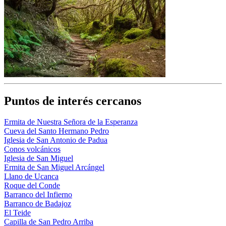
Puntos de interés cercanos
Ermita de Nuestra Señora de la Esperanza
Cueva del Santo Hermano Pedro
Iglesia de San Antonio de Padua
Conos volcánicos
Iglesia de San Miguel
Ermita de San Miguel Arcángel
Llano de Ucanca
Roque del Conde
Barranco del Infierno
Barranco de Badajoz
El Teide
Capilla de San Pedro Arriba