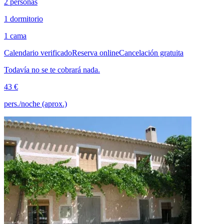
2 personas
1 dormitorio
1 cama
Calendario verificado
Reserva online
Cancelación gratuita
Todavía no se te cobrará nada.
43 €
pers./noche (aprox.)