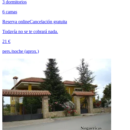
3 dormitorios
6 camas
Reserva online
Cancelación gratuita
Todavía no se te cobrará nada.
21 €
pers./noche (aprox.)