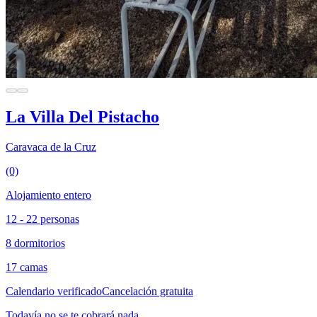
La Villa Del Pistacho
Caravaca de la Cruz
(0)
Alojamiento entero
12 - 22 personas
8 dormitorios
17 camas
Calendario verificado
Cancelación gratuita
Todavía no se te cobrará nada.