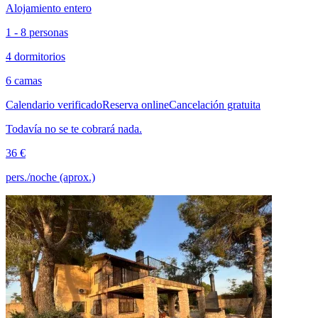
Alojamiento entero
1 - 8 personas
4 dormitorios
6 camas
Calendario verificado
Reserva online
Cancelación gratuita
Todavía no se te cobrará nada.
36 €
pers./noche (aprox.)