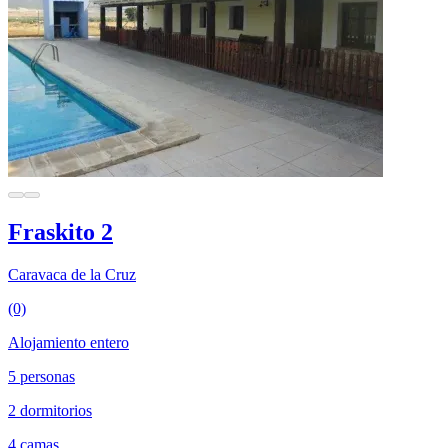
Fraskito 2
Caravaca de la Cruz
(0)
Alojamiento entero
5 personas
2 dormitorios
4 camas