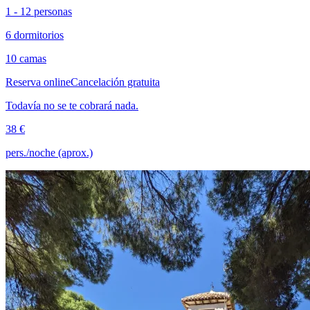
1 - 12 personas
6 dormitorios
10 camas
Reserva online
Cancelación gratuita
Todavía no se te cobrará nada.
38 €
pers./noche (aprox.)